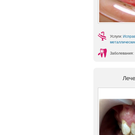
Услуги:
Испра
металлическ
Заболевания:
Лече