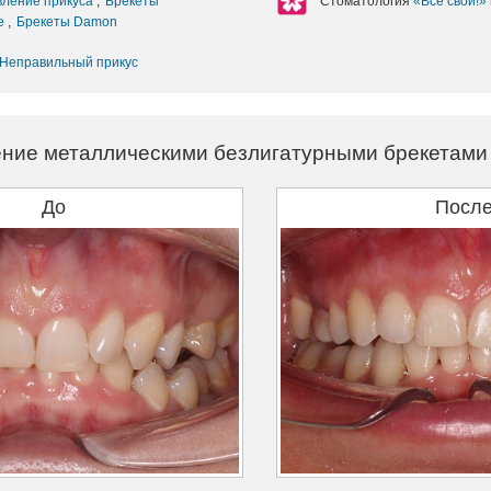
вление прикуса
,
Брекеты
Стоматология
«Все свои!»
ие
,
Брекеты Damon
Неправильный прикус
ние металлическими безлигатурными брекетами P
До
Посл