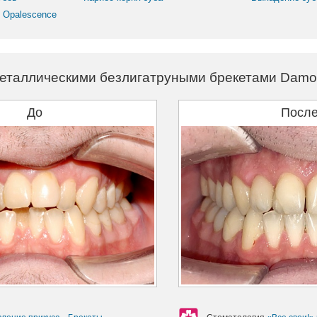
 Opalescence
еталлическими безлигатруными брекетами Dam
До
Посл