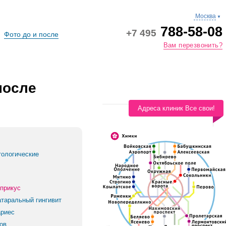
Москва
▼
788-58-08
+7 495
Фото до и после
Вам перезвонить?
после
Адреса клиник Все свои!
тологические
прикус
атаральный гингивит
риес
ов