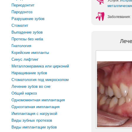
Услуги:
Испра
Периодонтит
металлическ
Пародонтоз
Заболевания:
Разрушение зубов
Стоматит
Выпадение зубов
Протезы без неба
Лече
Гнатология
Корейские импланты
Синус лифтинг
Металлокерамика или цирконий
Наращивание зубов
Стоматология под микроскопом
Лечение зубов во сне
Общий наркоз
Одномоментная имплантация
Одноэтапная имплантация
Имплантация с нагрузкой
Виды зубных протезов
Виды имплантации зубов