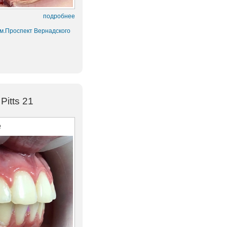
подробнее
 м.Проспект Вернадского
itts 21
е