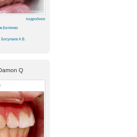
подробнее
 м.Беляево
:
Босулаев А.В.
 Damon Q
е