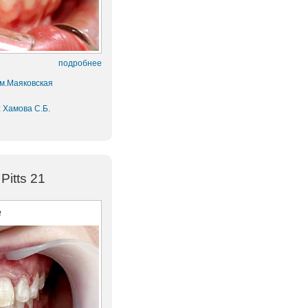
подробнее
 м.Маяковская
:
Хамова С.Б.
itts 21
е