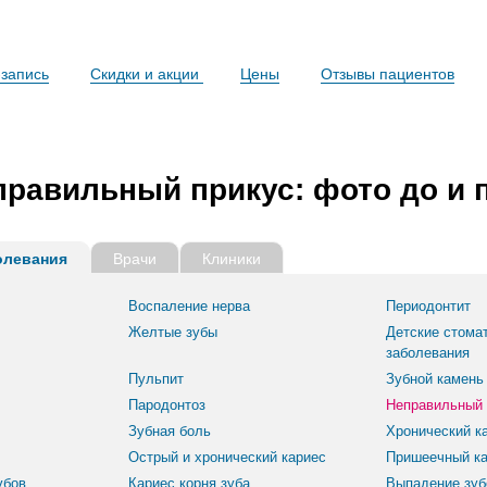
запись
Скидки и акции
Цены
Отзывы пациентов
правильный прикус: фото до и 
олевания
Врачи
Клиники
Воспаление нерва
Периодонтит
Желтые зубы
Детские стома
заболевания
Пульпит
Зубной камень
Пародонтоз
Неправильный 
Зубная боль
Хронический к
Острый и хронический кариес
Пришеечный ка
убов
Кариес корня зуба
Выпадение зуб