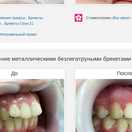
вление прикуса
,
Брекеты
Стоматология
«Все свои!»
ие
,
Брекеты Clear 21
Неправильный прикус
ние металлическими безлигатруными брекетами P
До
Посл