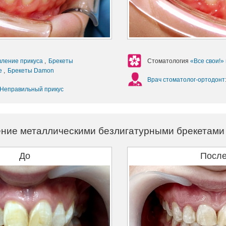
вление прикуса
,
Брекеты
Стоматология
«Все свои!»
ие
,
Брекеты Damon
Врач стоматолог-ортодонт
Неправильный прикус
ние металлическими безлигатурными брекетами P
До
Посл