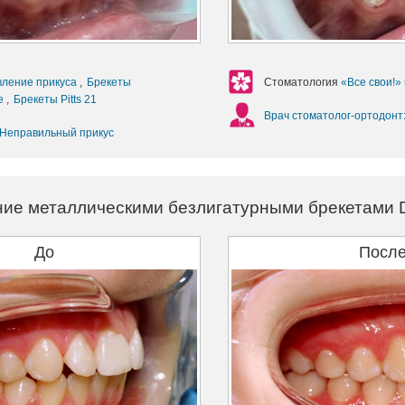
вление прикуса
,
Брекеты
Стоматология
«Все свои!»
ие
,
Брекеты Pitts 21
Врач стоматолог-ортодонт
Неправильный прикус
ние металлическими безлигатурными брекетами
До
Посл