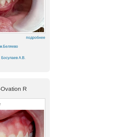
подробнее
 м.Беляево
:
Босулаев А.В.
Ovation R
е