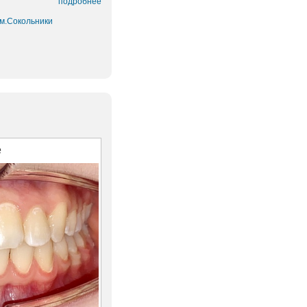
подробнее
 м.Сокольники
е