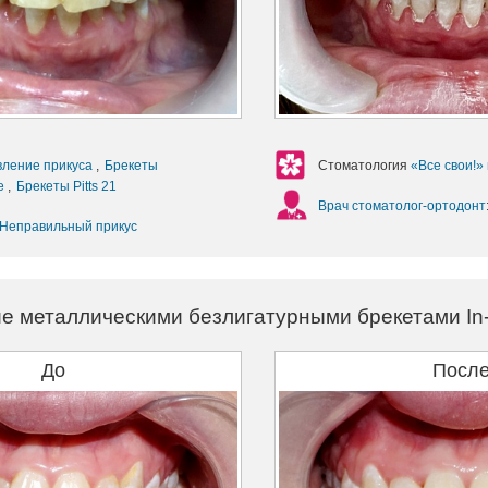
вление прикуса
,
Брекеты
Стоматология
«Все свои!»
ие
,
Брекеты Pitts 21
Врач стоматолог-ортодонт
Неправильный прикус
е металлическими безлигатурными брекетами In-
До
Посл