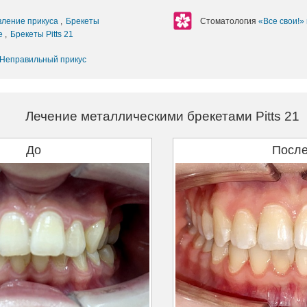
вление прикуса
,
Брекеты
Стоматология
«Все свои!»
ие
,
Брекеты Pitts 21
Неправильный прикус
Лечение металлическими брекетами Pitts 21
До
Посл