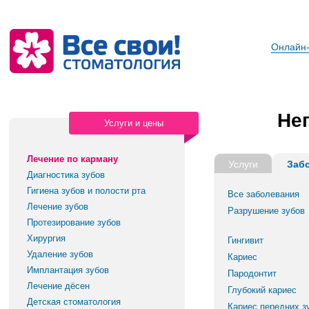
Онлайн-
Не
Услуги и цены
Лечение по карману
Услуги
Заб
Диагностика зубов
Гигиена зубов и полости рта
Все заболевания
Лечение зубов
Разрушение зубов
Протезирование зубов
Хирургия
Гингивит
Удаление зубов
Кариес
Имплантация зубов
Пародонтит
Лечение дёсен
Глубокий кариес
Детская стоматология
Кариес передних з