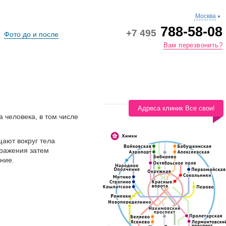
Москва
▼
788-58-08
+7 495
Фото до и после
Вам перезвонить?
Адреса клиник Все свои!
 человека, в том числе
щают вокруг тела
бражения затем
ние.