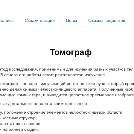
запись
Скидки и акции
Цены
Отзывы пациентов
Томограф
тод исследования, применимый для изучения разных участков тела
. В основе его работы лежит рентгеновское излучение.
омограф – аппарат, излучающий рентгеновские лучи, который вра
енно делая снимки челюстно-лицевого аппарата. Полученные изо
омощью компьютера, и выводится целостное трехмерное изображе
ью дентального аппарата снимок позволяет:
, положение строение элементов челюстно-лицевой области;
 костных структур;
авать план лечения;
и на ранней стадии.