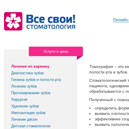
Онлайн-
Услуги и цены
Лечение по карману
Томография – это ме
полости рта и зубов
Диагностика зубов
Гигиена зубов и полости рта
Стоматологический т
пациента, одноврем
Лечение зубов
обрабатываются с п
Протезирование зубов
Хирургия
Полученный с помощ
Удаление зубов
определить форму
Имплантация зубов
выявить плотность
эффективнее созд
Лечение дёсен
выявить патологи
Детская стоматология