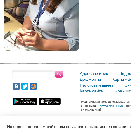
Адреса клиник
Видео
Документы
Карты «В
Налоговый вычет
Ски
Карта сайта
Франшиз
Медицинская помощь оказывается 
информации
www.pravo.gov.ru
, оф
рекомендаций.
2005—2026 Сеть стоматол
Находясь на нашем сайте, вы соглашаетесь на использование 
Создание, поддержка и прод