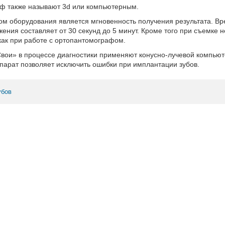
ф также называют 3d или компьютерным.
ом оборудования является мгновенность получения результата. В
ения составляет от 30 секунд до 5 минут. Кроме того при съемке 
 как при работе с ортопантомографом.
 Свои» в процессе диагностики применяют конусно-лучевой компь
парат позволяет исключить ошибки при имплантации зубов.
убов