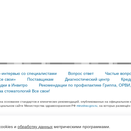
-интервью со специалистами
Вопрос ответ
Частые вопр
се свои»
Поставщикам
Диагностический центр
Кред
дки в Инвитро
Рекомендации по профилактике Гриппа, ОРВИ
а стоматологий Все свои!
на основании стандартов и клинических рекомендаций, опубликованных на официальном 
ициальном сайте Министерства здравоохранения РФ
minzdrav.gov.ru
, на которых размещён
огических клиник «Все свои»
cookies и
обработку данных
метрическими программами.
вижение -
DMT Group