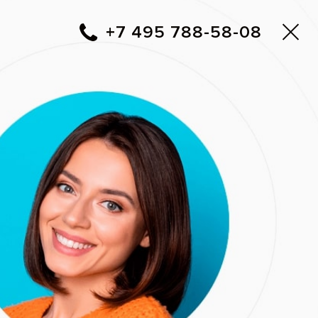
Москва
▼
788-58-08
+7 495
Фото до и после
Вам перезвонить?
ие решения
Адреса клиник Все свои!