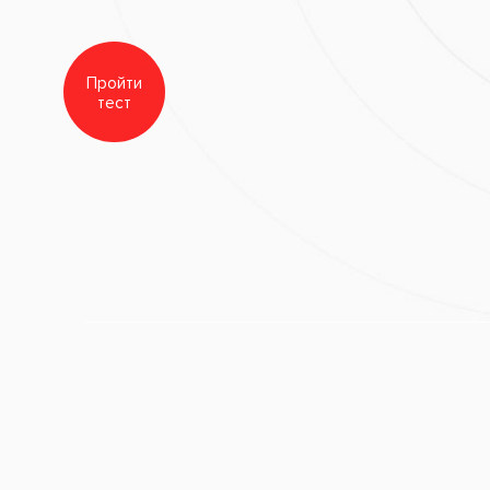
самое приятное событие, но иногда его не избежать. Как же прави
акой процедуры? Нужно ли полоскать рот? А если нужно, то чем и ко
е?
когда и как начать полоскание, какие средства стоит использовать 
.
азу браться за полоскание
ожно начинать полоскания
ать рот после удаления зуба
: профессиональная защита
омашний антисептик
енное временем средство
родная помощь
орода: под запретом
авильно: техника для безопасного ухода
бойтись без полоскания
аживление: советы, которые работают
альная помощь от стоматологов «Все свои!»