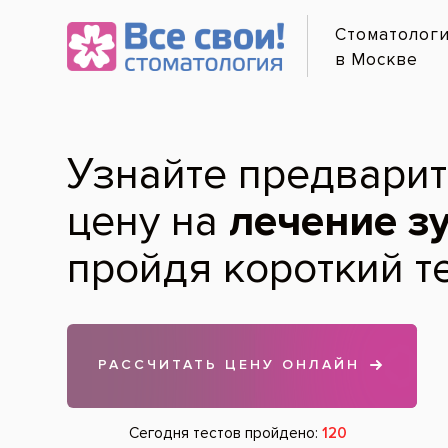
Онлайн-
Полоска
Услуги и цены
Лечение по карману
Диагностика зубов
Гигиена зубов и полости рта
Запиши
Лечение зубов
в клини
Протезирование зубов
Хирургия
Удаление зубов
Записать
Имплантация зубов
Лечение дёсен
Детская стоматология