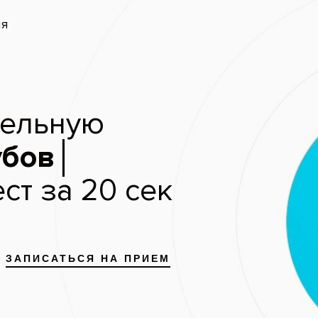
запись
Скидки и акции
Цены
Отзывы пациентов
ние после удаления зуба: лучш
для быстрого заживления
тесь на
бесплатную консультацию
ке
«Все Свои!»
ся на приём