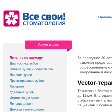
Онлайн-
Услуги и цены
Лечение по карману
За последние 20 ле
позволяет предотвра
Диагностика зубов
профессиональную ч
Гигиена зубов и полости рта
шинирование и лоск
Лечение зубов
Протезирование зубов
Vector-тер
Хирургия
Технология Вектор п
Удаление зубов
до 11 мм. Благодаря
Имплантация зубов
с абразивными элеме
Лечение дёсен
пациентам с особо 
Детская стоматология