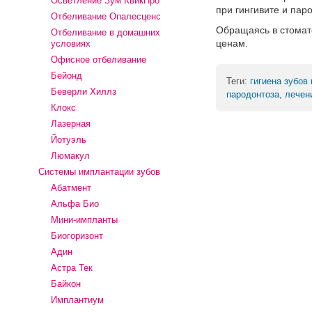
Осветление Зум КвикПро
при гингивите и пар
Отбеливание Опалесценс
Обращаясь в стомат
Отбеливание в домашних
ценам.
условиях
Офисное отбеливание
Бейонд
Теги:
гигиена зубов 
Беверли Хиллз
пародонтоза
,
лечен
Клокс
Лазерная
Йотуэль
Люмакул
Системы имплантации зубов
Абатмент
Альфа Био
Мини-импланты
Биогоризонт
Адин
Астра Тек
Байкон
Имплантиум