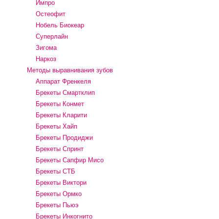
Импро
Остеофит
Нобель Биокеар
Суперлайн
Зигома
Наркоз
Методы выравнивания зубов
Аппарат Френкеля
Брекеты Смартклип
Брекеты Конмет
Брекеты Кларити
Брекеты Хайп
Брекеты Продиджи
Брекеты Спринт
Брекеты Сапфир Мисо
Брекеты СТБ
Брекеты Виктори
Брекеты Ормко
Брекеты Пьюэ
Брекеты Инкогнито