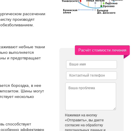
рургическом рассечении
чистку производят
 обезболиванием.
есаживают небные ткани
Расчёт стоимости лечения
льно выполняется
аны и предотвращает
ется бороздка, в нее
омпозитом. Шины могут
тствует несколько
Нажимая на кнопку
«Отправить», вы даете
вь способствует
согласие на обработку
д особенно эффективен
персональных данных и