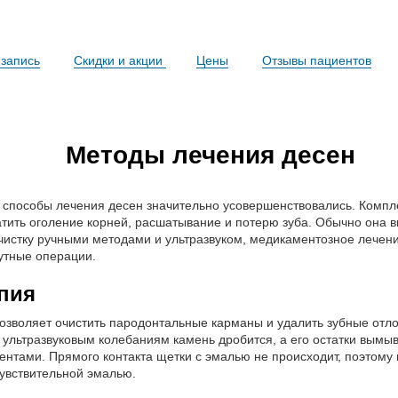
запись
Скидки и акции
Цены
Отзывы пациентов
Методы лечения десен
т способы лечения десен значительно усовершенствовались. Компл
тить оголение корней, расшатывание и потерю зуба. Обычно она 
истку ручными методами и ультразвуком, медикаментозное лечен
утные операции.
апия
озволяет очистить пародонтальные карманы и удалить зубные отл
 ультразвуковым колебаниям камень дробится, а его остатки вымы
нтами. Прямого контакта щетки с эмалью не происходит, поэтому
чувствительной эмалью.