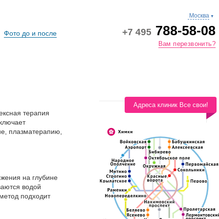
Москва
▼
788-58-08
+7 495
Фото до и после
Вам перезвонить?
Адреса клиник Все свои!
ексная терапия
включает
ие, плазматерапию,
ожения на глубине
ваются водой
 метод подходит