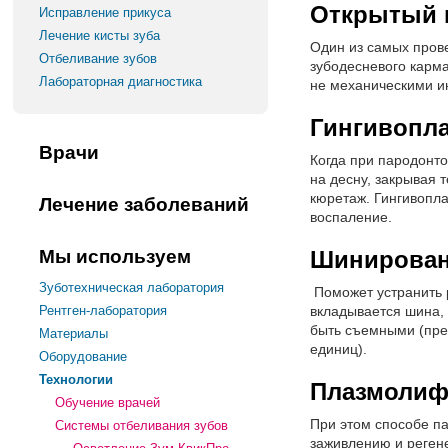
Открытый 
Исправление прикуса
Лечение кисты зуба
Один из самых пров
Отбеливание зубов
зубодесневого карма
Лабораторная диагностика
не механическими и
Гингивопла
Врачи
Когда при пародонто
на десну, закрывая
кюретаж. Гингивопл
Лечение заболеваний
воспаление.
Мы используем
Шинирова
Зуботехническая лаборатория
Поможет устранить р
Рентген-лаборатория
вкладывается шина,
быть съемными (преи
Материалы
единиц).
Оборудование
Технологии
Плазмолиф
Обучение врачей
При этом способе па
Системы отбеливания зубов
заживлению и реген