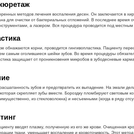
кюретаж
еренных методов лечения воспаления десен. Он заключается в хи
на для очистки от бактериальных отложений. В последнее время о
нструментами, а лазером. Вся процедура проводится под местным
стика
зе обнажаются корни, проводится гингивопластика. Пациенту пер
 тем самым оголившиеся шейки зубов. Во время процедуры обязате
астика защищает от проникновения микробов в зубодесневые карм
ние
асшатанность зубов и предотвратить их выпадение. На эмали дела
 которая скрепляет зубы вместе. Бороздку пломбируют световым к
мущественно, из стекловолокна) и несъемными (когда в ряду отсу
тинг
циенту вводят плазму, полученную из его же крови. Очищенная кро
ерации ткани, уменьшает воспаление и кровоточивость. Этот мето