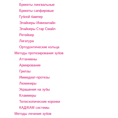
Брекеты лингвальные
Брекеты сапфировые
Губной бампер
Элайнеры Инвизилайн
Элайнеры Стар Смайл
Ретейнер
Лигатура
Ортодонтические кольца
Методы протезирования зубов
Аттачмены
Армирование
Грилзы
Иммедиат-протезы
Люминиры
Украшения на зубы
Кламмеры
Телескопические коронки
КАД/КАМ системы
Методы лечения зубов