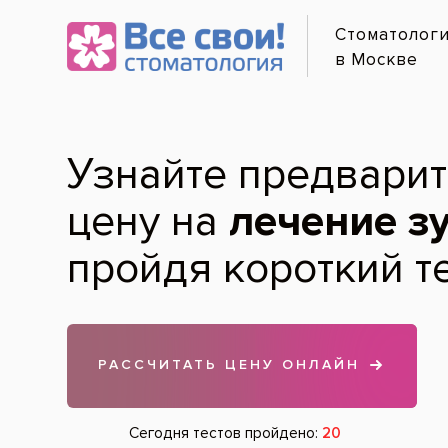
Онлайн-
Услуги и цены
Лечение по карману
Mirasensitive – инн
Диагностика зубов
Имеет в составе на
Гигиена зубов и полости рта
канальцы. Как резул
Лечение зубов
Активные вещества:
Протезирование зубов
гидроксиапатит –
Хирургия
дентина;
Удаление зубов
ионы цитрата кал
Имплантация зубов
ксилит – регулир
соединения фтора
Лечение дёсен
Детская стоматология
Паста предназначен