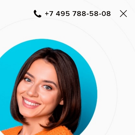
Москва
▼
788-58-08
+7 495
Фото до и после
Вам перезвонить?
Адреса клиник Все свои!
 Германия.
тые дентильные
ации открытых канальцев
ый налет;
иесогенным бактериям.
 кариеса. Благодаря