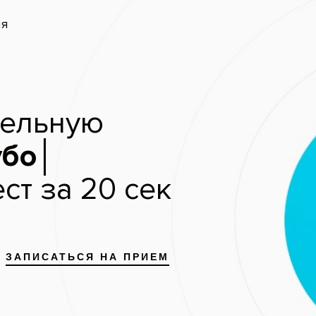
запись
Скидки и акции
Цены
Отзывы пациентов
Мирасенситив (Mirasensitive)
овационная зубная паста для чувствительных зубов. Производство –
туральные наночастицы минералов, которые «запечатывают» откры
ьтат – блокируется раздражение зубного нерва.
 образует защитный слой, подобный эмали, способствует герметиз
ия – оказывают обезболивающее действие;
ует кислотно-щелочной баланс полости рта, устраняет бактериальн
 – реминерализуют зубную эмаль, повышая ее устойчивость к кар
а для лечения повышенной чувствительности зубов и профилактики