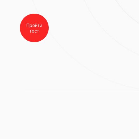
оставу подходит для ежедневного использования.
воздействие на эмаль, бережно очищая ее.
егулярном применении средства, чувствительность зубов снижается
,
чистка зубов