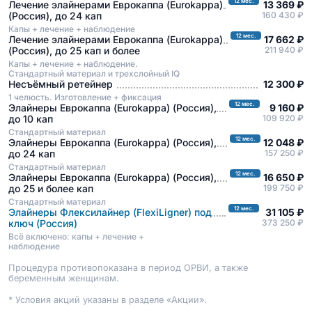
12 мес.
Лечение элайнерами Еврокаппа (Eurokappa)
13 369 ₽
(Россия), до 24 кап
160 430 ₽
Капы + лечение + наблюдение
12 мес.
Лечение элайнерами Еврокаппа (Eurokappa)
17 662 ₽
(Россия), до 25 кап и более
211 940 ₽
Капы + лечение + наблюдение.
Стандартный материал и трехслойный IQ
Несъёмный ретейнер
12 300 ₽
1 челюсть. Изготовление + фиксация
12 мес.
Элайнеры Еврокаппа (Eurokappa) (Россия),
9 160 ₽
до 10 кап
109 920 ₽
Стандартный материал
12 мес.
Элайнеры Еврокаппа (Eurokappa) (Россия),
12 048 ₽
до 24 кап
157 250 ₽
Стандартный материал
12 мес.
Элайнеры Еврокаппа (Eurokappa) (Россия),
16 650 ₽
до 25 и более кап
199 750 ₽
Стандартный материал
12 мес.
Элайнеры Флексилайнер (FlexiLigner) под
31 105 ₽
ключ (Россия)
373 250 ₽
Всё включено: капы + лечение +
наблюдение
Процедура противопоказана в период ОРВИ, а также
беременным женщинам.
* Условия акций указаны в разделе «Акции».