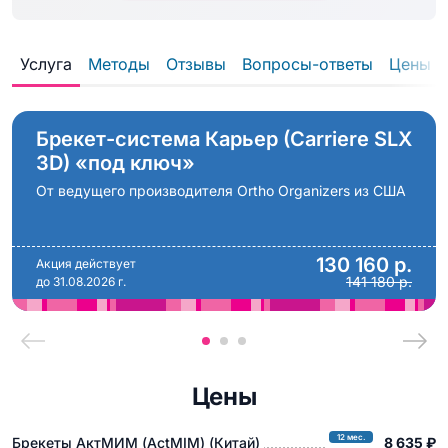
Услуга
Методы
Отзывы
Вопросы-ответы
Цены
Брекет-система Карьер (Carriere SLX
3D) «под ключ»
От ведущего производителя Ortho Organizers из США
130 160 р.
Акция действует
141 180 р.
до 31.08.2026 г.
Цены
12 мес.
Брекеты АктМИМ (ActMIM) (Китай)
8 635 ₽