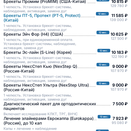
Брекеты Промим (ProMIM) (США-Китай)
10 815 ₽
129 780 ₽
1 челюсть. Установка брекет-системы,
наблюдение, активация, замена дуг
12 мес.
Брекеты ПТ-5, Протект (PT-5, Protect)
11 585 ₽
(Китай)
139 000 ₽
1 челюсть. Установка брекет-системы,
наблюдение, активация, замена дуг
12 мес.
Брекеты Эйч Фор (H4) (США)
10 625 ₽
127 500 ₽
1 челюсть, при единовременной оплате.
Установка брекет-системы, наблюдение,
активация, замена дуг
12 мес.
Брекеты Эс-лайн (S-Line) (Корея)
10 183 ₽
122 190 ₽
1 челюсть. Установка брекет-системы,
наблюдение, активация, замена дуг
12 мес.
Брекеты НексСтеп Кью (NexStep Q)
9 000 ₽
(Россия-Китай)
107 970 ₽
1 челюсть. Установка брекет-системы,
наблюдение, активация, замена дуг
12 мес.
Брекеты НексСтеп Ультра (NexStep Ultra)
9 000 ₽
(Россия-Китай)
107 970 ₽
1 челюсть. Установка брекет-системы,
наблюдение, активация, замена дуг
Диагностический пакет для ортодонтических
7 500 ₽
пациентов
Включает исследование КЛКТ, ТРГ, ВНЧС
12 мес.
Лечение элайнерами Еврокаппа (Eurokappa)
7 923 ₽
(Россия), до 10 кап
95 080 ₽
Капы + лечение + наблюдение