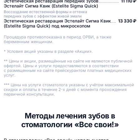
Эстетическая реставрация передних зубов
11 110 ₽
Эстелайт Сигма Квик (Estelite Sigma Quick)
Воссоздание естественной формы и оттенка
передних зубов с эффектом живой эмали
Эстетическая реставрация Эстелайт Сигма Квик
13 330 ₽
(Estelite Sigma Quick) под микроскопом
Процедура противопоказана в период ОРВИ, а также
беременным женщинам.
* Условия акций указаны в разделе «Акции».
** Цены и акции, размещённые на сайте не являются публичной
офертой. Цены и услуги предоставляются в соответствии
с размещенным на сайте прейскурантом платных медицинских
услуг.
*** Цены на услуги стоматолога указаны с учётом максимальной
скидки и оплаты в течение 2-х дней с момента прохождения
первичной консультации.
Методы лечения зубов в
стоматологии «Все свои!»