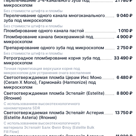
Перелечивание 3-4-канального зуба под
21 780 ₽
микроскопом
Без стоимости штифта и пломбы
Перелечивание одного канала многоканального
9 040 ₽
зуба под микроскопом
Без стоимости штифта и пломбы
Пломбирование одного канала пастой
1 010 ₽
Пломбирование канала биокерамикой под
4 900 ₽
микроскопом
Препарирование одного зуба под микроскопом
2 750 ₽
Без стоимости штифта и пломбы
Ретроградное пломбирование корня зуба под
33 490 ₽
микроскопом
Точная герметизация верхушки корня под
микроскопом для устранения очага воспаления
Светоотверждаемая пломба Церам Икс Моно
6 480 ₽
(Ceram X Mono), Гармонайз (Harmonize) под
микроскопом
Светоотверждаемая пломба Эстелайт (Estelite)
8 800 ₽
(Япония)
С использованием высокотехнологичного
наноматериала SDR
Светоотверждаемая пломба Эстелайт Астерия
13 750 ₽
(Estelite Asteria) (Япония)
С использованием высокотехнологичного
материала Эстелайт Балк Филл Флоу (Estelite Bulk
Fill Flow)