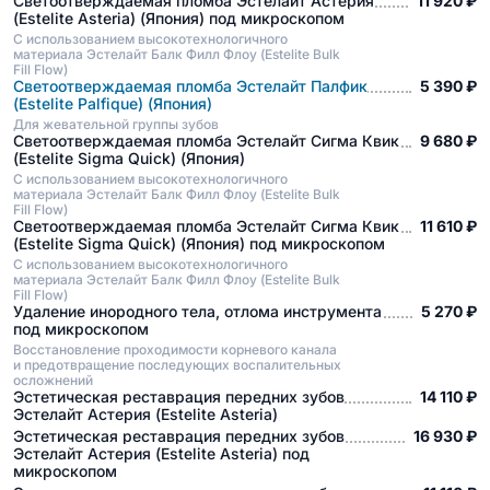
Светоотверждаемая пломба Эстелайт Астерия
11 920 ₽
(Estelite Asteria) (Япония) под микроскопом
С использованием высокотехнологичного
материала Эстелайт Балк Филл Флоу (Estelite Bulk
Fill Flow)
Светоотверждаемая пломба Эстелайт Палфик
5 390 ₽
(Estelite Palfique) (Япония)
Для жевательной группы зубов
Светоотверждаемая пломба Эстелайт Сигма Квик
9 680 ₽
(Estelite Sigma Quick) (Япония)
С использованием высокотехнологичного
материала Эстелайт Балк Филл Флоу (Estelite Bulk
Fill Flow)
Светоотверждаемая пломба Эстелайт Сигма Квик
11 610 ₽
(Estelite Sigma Quick) (Япония) под микроскопом
С использованием высокотехнологичного
материала Эстелайт Балк Филл Флоу (Estelite Bulk
Fill Flow)
Удаление инородного тела, отлома инструмента
5 270 ₽
под микроскопом
Восстановление проходимости корневого канала
и предотвращение последующих воспалительных
осложнений
Эстетическая реставрация передних зубов
14 110 ₽
Эстелайт Астерия (Estelite Asteria)
Эстетическая реставрация передних зубов
16 930 ₽
Эстелайт Астерия (Estelite Asteria) под
микроскопом