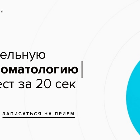
ый приём — бесплатно
и безо
Скидки
Цены
Отзывы
До и после
апись
 до и после лечения
я
Все работы
Отбеливан
е прикуса
Фотоотбеливание зубов
Отбеливани