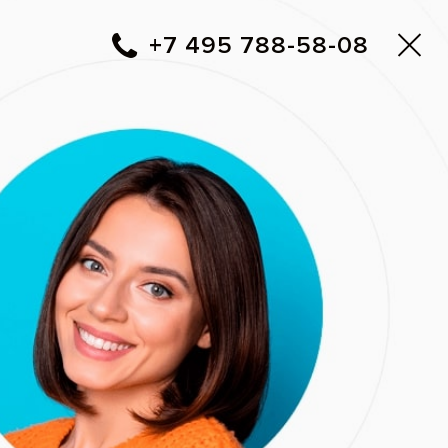
пасно
!
Москва
+7 495 788-58-08
Вам перезвонить?
Адреса клиник «Все свои!»
ие Zoom 3
е Philips Zoom!