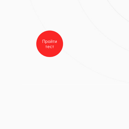
White Spe
ание зубов
Отбеливание Amazing
бов
White
е зубов
ов и полости
убов
оматология
а зубов
сен
я зубов
кая
ия
ания
Воспаление нерва
Периодонтит
Разрушение зубов
матологические заболевания
Гингивит
Пульпит
Зубной к
Неправильный прикус
Пародонтит
Зубная боль
Хрониче
 гингивит
Глубокий кариес
Острый и хронический карие