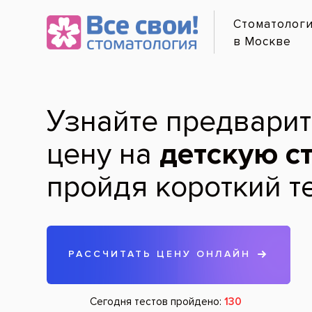
Перв
Онлайн-з
Фото
Услуги и цены
Диагностика зубов
Услуги
Заболевани
Гигиена зубов и полости рта
Врачи
Лечение зубов
Клиники
Удаление зубов
Все услуги
Лечение дёсен
Исправлени
Хирургическая стоматология