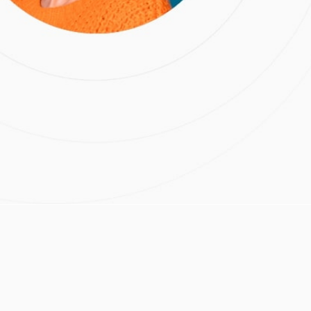
ed (Zoom4)
Все адреса списком
Расчёт стоимости лечения
Желтые зубы
амень
Кариес
ский
с
Пришеечный