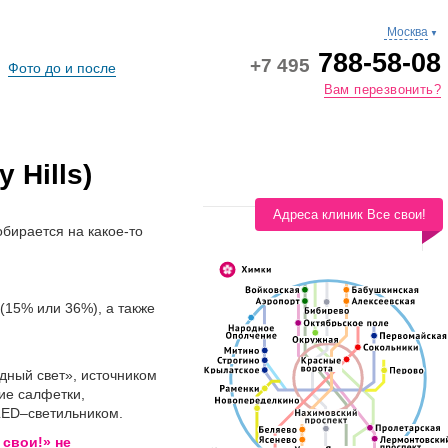
Москва
▼
788-58-08
+7 495
Фото до и после
Вам перезвонить?
 Hills)
Адреса клиник Все свои!
обирается на какое-то
(15% или 36%), а также
дный свет», источником
ие салфетки,
 LED–светильником.
 свои!» не