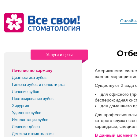
Онлайн-
Отбе
Услуги и цены
Лечение по карману
Американская систем
важное мероприятие 
Диагностика зубов
Гигиена зубов и полости рта
Существуют 2 вида си
Лечение зубов
для офисного (пр
Протезирование зубов
беспероксидная сист
Хирургия
для домашнего п
Удаление зубов
Для профессионально
Имплантация зубов
которого служат св
карандаши, специаль
Лечение дёсен
Детская стоматология
В данный момент т