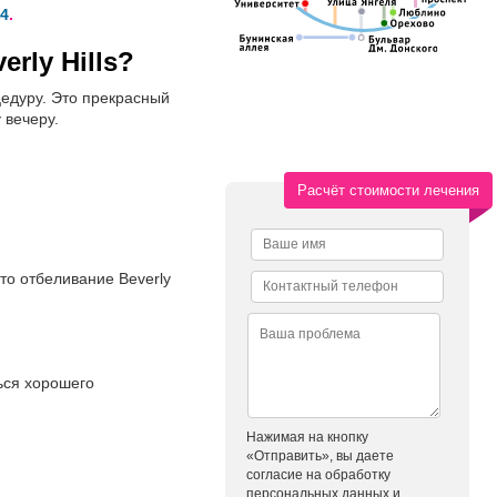
4
.
rly Hills?
цедуру. Это прекрасный
 вечеру.
Расчёт стоимости лечения
то отбеливание Beverly
ься хорошего
Нажимая на кнопку
й
«Отправить», вы даете
согласие на обработку
персональных данных и