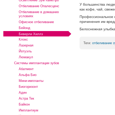
Осветление Зум КвикПро
У большинства людей
Отбеливание Опалесценс
как кофе, чай, свеж
Отбеливание в домашних
условиях
Профессиональное о
причинения им вред
Офисное отбеливание
Бейонд
Белоснежная улыбка 
Беверли Хиллз
Клокс
Теги:
отбеливание з
Лазерная
Йотуэль
Люмакул
Системы имплантации зубов
Абатмент
Альфа Био
Мини-импланты
Биогоризонт
Адин
Астра Тек
Байкон
Имплантиум