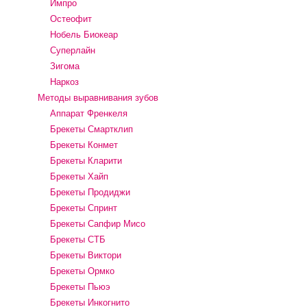
Импро
Остеофит
Нобель Биокеар
Суперлайн
Зигома
Наркоз
Методы выравнивания зубов
Аппарат Френкеля
Брекеты Смартклип
Брекеты Конмет
Брекеты Кларити
Брекеты Хайп
Брекеты Продиджи
Брекеты Спринт
Брекеты Сапфир Мисо
Брекеты СТБ
Брекеты Виктори
Брекеты Ормко
Брекеты Пьюэ
Брекеты Инкогнито