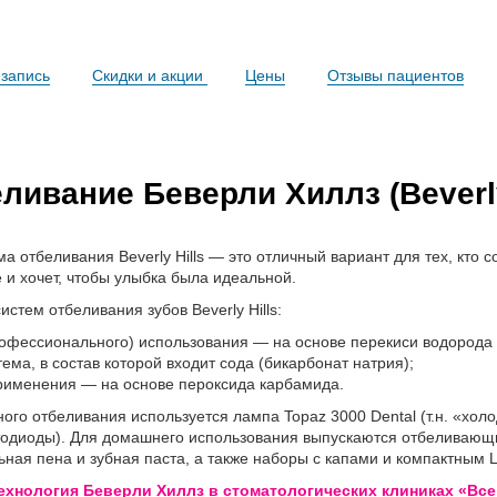
запись
Скидки и акции
Цены
Отзывы пациентов
ливание Беверли Хиллз (Beverly
а отбеливания Beverly Hills — это отличный вариант для тех, кто с
и хочет, чтобы улыбка была идеальной.
стем отбеливания зубов Beverly Hills:
офессионального) использования — на основе перекиси водорода 
ема, в состав которой входит сода (бикарбонат натрия);
рименения — на основе пероксида карбамида.
го отбеливания используется лампа Topaz 3000 Dental (т.н. «холо
етодиоды). Для домашнего использования выпускаются отбеливающ
ная пена и зубная паста, а также наборы с капами и компактным
ехнология Беверли Хиллз в стоматологических клиниках «Все