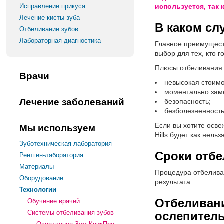
Исправление прикуса
используется, так
Лечение кисты зуба
В каком сл
Отбеливание зубов
Лабораторная диагностика
Главное преимуществ
выбор для тех, кто 
Плюсы отбеливания
Врачи
невысокая стоимо
моментально заме
Лечение заболеваний
безопасность;
безболезненность
Если вы хотите осв
Мы используем
Hills будет как нельз
Зуботехническая лаборатория
Сроки отбел
Рентген-лаборатория
Материалы
Процедура отбеливан
Оборудование
результата.
Технологии
Отбеливани
Обучение врачей
Системы отбеливания зубов
ослепител