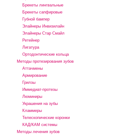
Брекеты лингвальные
Брекеты сапфировые
Губной бампер
Элайнеры Инвизилайн
Элайнеры Стар Смайл
Ретейнер
Лигатура
Ортодонтические кольца
Методы протезирования зубов
Аттачмены
Армирование
Грилзы
Иммедиат-протезы
Люминиры
Украшения на зубы
Кламмеры
Телескопические коронки
КАД/КАМ системы
Методы лечения зубов