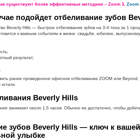
 как существуют более эффективные методики – Zoom 3,
Zoom 
учае подойдет отбеливание зубов Beve
о Beverly Hills — быстрое отбеливание зубов на 3-4 тона за 1 про
готовится к важным событиям в жизни: свадьбе, юбилею, выпускному
:
сть;
тный результат;
.
ежить ранее проведенное офисное отбеливание ZOOM или Beyond, 
я кстати.
ивания Beverly Hills
ия занимает около 1,5 часов. Обычно ее достаточно, чтобы добит
е зубов Beverly Hills — ключ к ваше
ьной улыбке