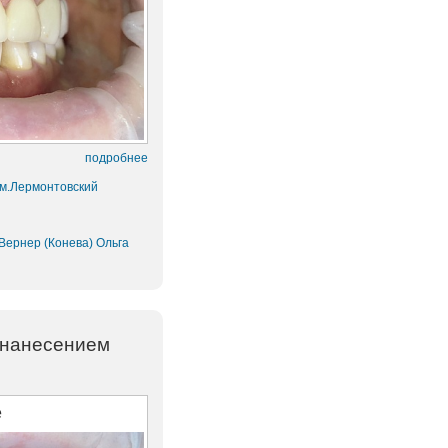
подробнее
 м.Лермонтовский
Вернер (Конева) Ольга
 нанесением
е