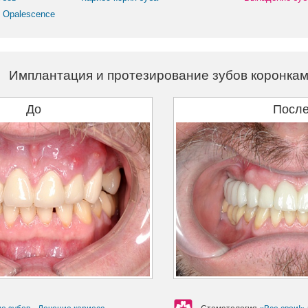
 Opalescence
Имплантация и протезирование зубов коронка
До
Посл