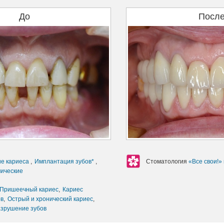
До
Посл
ие кариеса
,
Имплантация зубов*
,
Стоматология
«Все свои!»
мические
Пришеечный кариес
,
Кариес
ов
,
Острый и хронический кариес
,
зрушение зубов