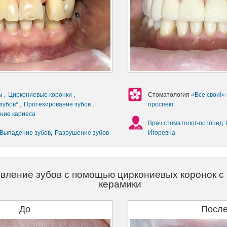
ы
,
Циркониевые коронки
,
Стоматология
«Все свои!»
зубов*
,
Протезирование зубов
,
проспект
ние кариеса
Врач стоматолог-ортопед
:
Выпадение зубов
,
Разрушение зубов
Игоревна
вление зубов с помощью циркониевых коронок с
керамики
До
Посл