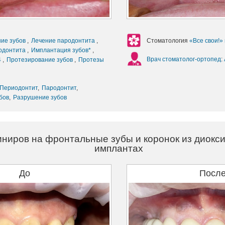
ние зубов
,
Лечение пародонтита
,
Стоматология
«Все свои!»
одонтита
,
Имплантация зубов*
,
Врач стоматолог-ортопед
:
4
,
Протезирование зубов
,
Протезы
Периодонтит
,
Пародонтит
,
бов
,
Разрушение зубов
иниров на фронтальные зубы и коронок из диокс
имплантах
До
Посл