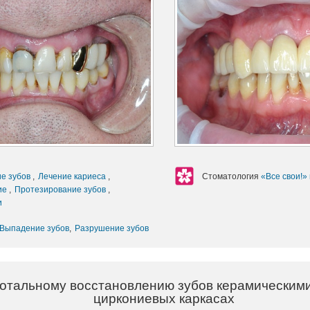
ие зубов
,
Лечение кариеса
,
Стоматология
«Все свои!»
ие
,
Протезирование зубов
,
и
Выпадение зубов
,
Разрушение зубов
тотальному восстановлению зубов керамическим
циркониевых каркасах