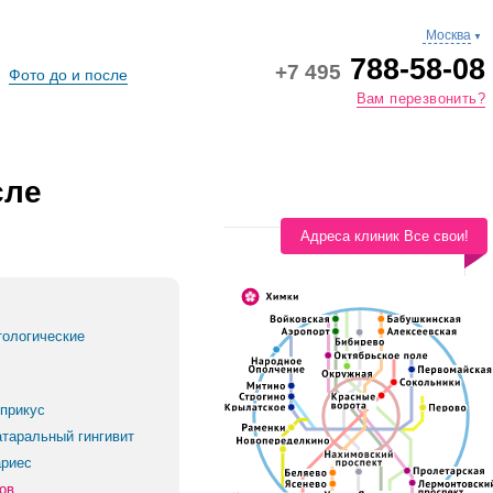
Москва
▼
788-58-08
+7 495
Фото до и после
Вам перезвонить?
сле
Адреса клиник Все свои!
тологические
прикус
атаральный гингивит
риес
ов