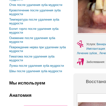
Отек после удаления зуба мудрости
Кровотечение после удаления зуба
мудрости
Температура после удаления зуба
мудрости
Болит горло после удаления зуба
мудрости
Онемение после удаления зуба
мудрости
Услуги:
Винир
Повреждение нерва при удалении зуба
Имплантация 
мудрости
Лечение зубов
,
Лече
Гематома после удаления зуба
мудрости
Заболевания:
Лунка после удаления зуба мудрости
Швы после удаления зуба мудрости
Восстано
Мы используем
Анатомия