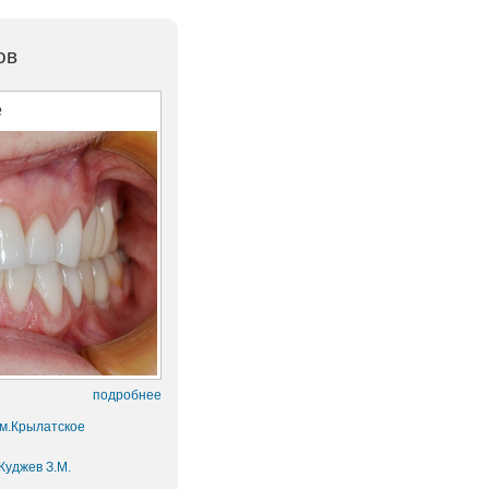
ов
е
подробнее
 м.Крылатское
Куджев З.М.