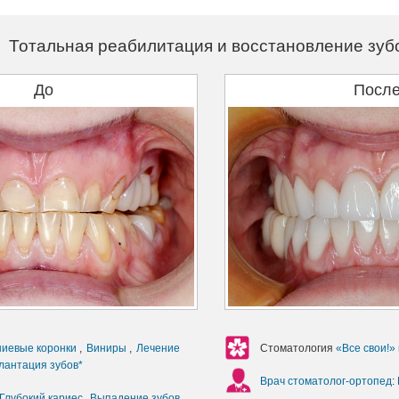
Тотальная реабилитация и восстановление зуб
До
Посл
ниевые коронки
,
Виниры
,
Лечение
Стоматология
«Все свои!»
лантация зубов*
Врач стоматолог-ортопед
:
Глубокий кариес
,
Выпадение зубов
,