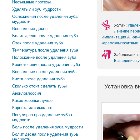
Несъемные протезы
Удалять ли зуб мудрости
Осложнения после удаления зуба
мудрости
Услуги:
Удале
Воспаление десен
Лечение пери
Болит десна после удаления зуба
Имплантация All-on-
Отек после удаления зуба
керамокомпозитные
Температура после удаления зуба
Заболевания:
Полоскание после удаления зуба
Выпадение зу
Кровотечение после удаления зуба
Воспаление после удаления зуба
Киста после удаления зуба
Установка в
Сколько стоит сделать зубы
Анкилоглоссия
Какие коронки лучше
Коронка или имплант
Популярно про удаление зубов
мудрости
Боль после удаления зуба мудрости
Болит десна после удаления зуба
мудрости