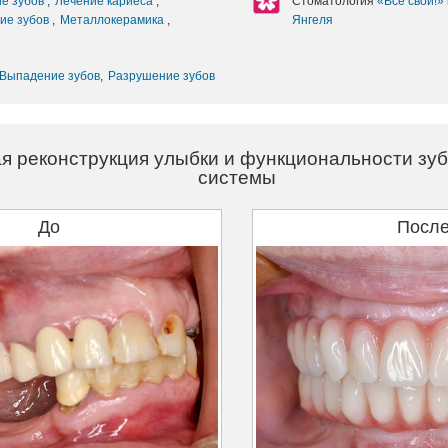
ие зубов
,
Лечение кариеса
,
Стоматология
«Все свои!»
ие зубов
,
Металлокерамика
,
Янгеля
Выпадение зубов
,
Разрушение зубов
я реконструкция улыбки и функциональности зу
системы
До
Посл