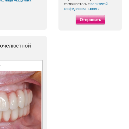
 м.Улица Академика
соглашаетесь с
политикой
конфиденциальности.
бочелюстной
е