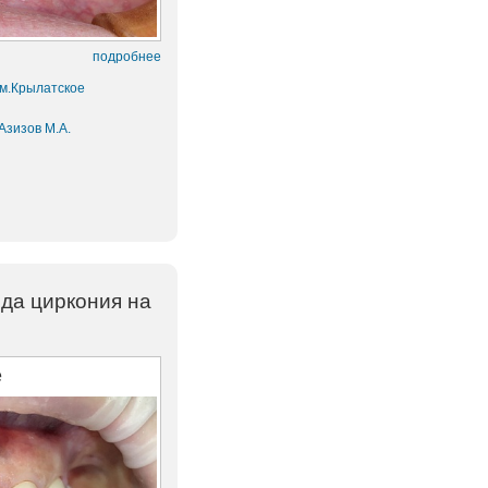
подробнее
 м.Крылатское
Азизов М.А.
ида циркония на
е