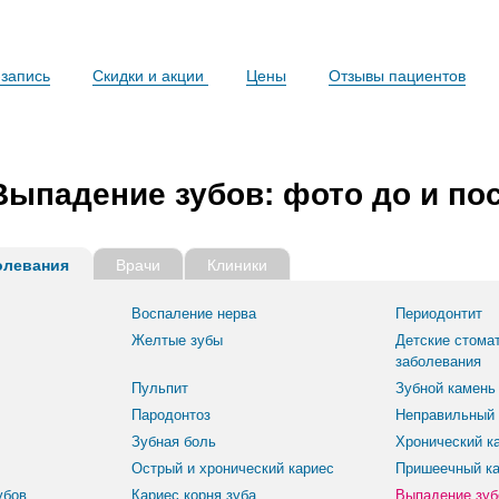
запись
Скидки и акции
Цены
Отзывы пациентов
Выпадение зубов: фото до и по
олевания
Врачи
Клиники
Воспаление нерва
Периодонтит
Желтые зубы
Детские стома
заболевания
Пульпит
Зубной камень
Пародонтоз
Неправильный 
Зубная боль
Хронический к
Острый и хронический кариес
Пришеечный ка
убов
Кариес корня зуба
Выпадение зуб