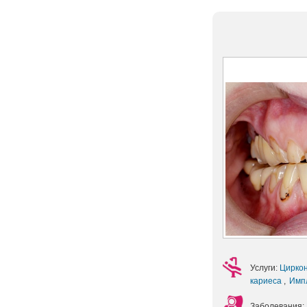
Услуги:
Цирко
кариеса
,
Имп
Заболевания: