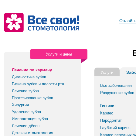
Онлайн-
Услуги и цены
Лечение по карману
Услуги
Заб
Диагностика зубов
Гигиена зубов и полости рта
Все заболевания
Лечение зубов
Разрушение зубов
Протезирование зубов
Хирургия
Гингивит
Удаление зубов
Кариес
Имплантация зубов
Пародонтит
Лечение дёсен
Глубокий кариес
Детская стоматология
Кариес передних з