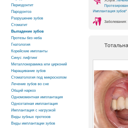
Услуги:
Лечен
Периодонтит
Протезирован
Имплантация зубов*
Пародонтоз
Разрушение зубов
Заболевания:
Стоматит
Выпадение зубов
Протезы без неба
Гнатология
Тотальна
Корейские импланты
Синус лифтинг
Металлокерамика или цирконий
Наращивание зубов
Стоматология под микроскопом
Лечение зубов во сне
Общий наркоз
Одномоментная имплантация
Одноэтапная имплантация
Имплантация с нагрузкой
Виды зубных протезов
Виды имплантации зубов