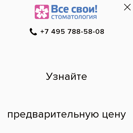
Москва
▼
788-58-08
Онлайн-запись
Скидки
Цены
Отзывы
Фото до и 
•
•
•
после
Устранение
дисколорита зуба
после
эндодонтического
лечения
До