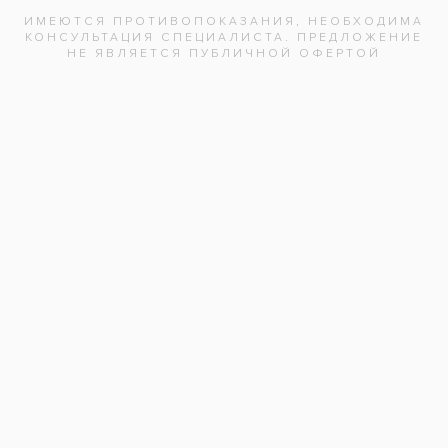
материалом Estelite у девушки 26 лет. На
фотографиях показан внешний вид зубов до
и после коррекции.
Услуги:
Лечение зубов
(17)
Заболевания:
Желтые зубы
Гигиенист стоматологический
:
Ирина Викторовна
Стоматология
«Все свои!» м.Удельная
Адреса клиник
Видео-интервью со специалистами