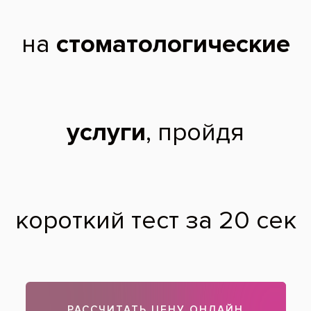
Дисколорит зуба, возникший после
эндодонтического лечения
После