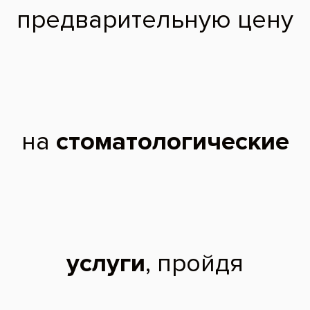
государственный
педиатрический
медицинский
университет по
специальности
«Стоматология общей
практики».
2020 г. - Ординатура в
Санкт-Петербургском
государственном
педиатрическом
медицинском
университете по
специальности
«Стоматология
ортопедическая».
2023 г. - Профессиональная переподготовка в Санкт-Петербургском
государственном педиатрическом медицинском университете по
специальности «Стоматология общей практики».