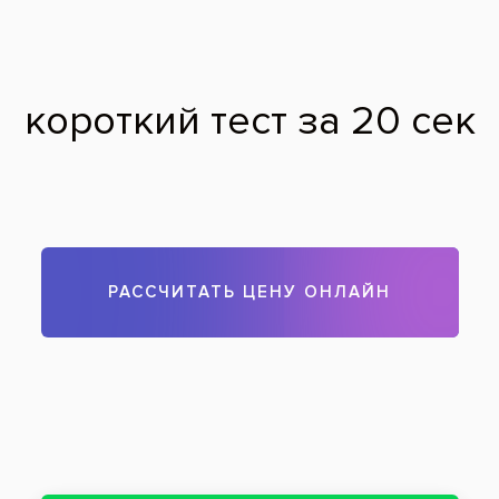
2025 г. - Повышение квалификации в Российской медицинской
академии непрерывного профессионального образования по
специальности «Стоматология ортопедическая».
2025 г. - Профессиональная переподготовка в Московском центре
аккредитации и профессионального развития в сфере
здравоохранения по специальности «Стоматология хирургическая».
Дополнительное образование:
2021 г. - «Несъемное протезирование с опорой на 4-6 имплантнтах».