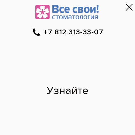
Первый приём — бесплатно
и безопасно
!
Санкт-Петербург
▼
313-33-07
Онлайн-запись
Скидки
Цены
Отзывы
Фото до и 
•
•
•
после
Наши врачи
·
м. Комендантский проспект
Филиппов Рафаэль
Валерьевич
врач стоматолог-ортопед
2017 г. - Окончил Санкт-
Петербургский