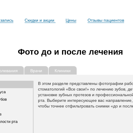
запись
Скидки и акции
Цены
Отзывы пациентов
Фото до и после лечения
олевания
Врачи
Клиники
В этом разделе представлены фотографии рабо
стоматологий «Все свои!» по лечению зубов, де
уса
установке зубных протезов и профессиональной
убов
рта. Выберите интересующее вас направление, 
чтобы точнее отфильтровать снимки «до и посл
в
олости рта