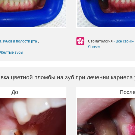
а зубов и полости рта
,
Стоматология
«Все свои!»
Янгеля
Желтые зубы
вка цветной пломбы на зуб при лечении кариеса 
До
Посл