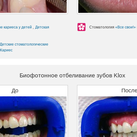
е кариеса у детей
,
Детская
Стоматология
«Все свои!»
Детские стоматологические
Кариес
Биофотонное отбеливание зубов Klox
До
Посл