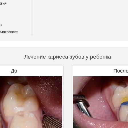
огия
в
оматология
Лечение кариеса зубов у ребенка
До
Посл