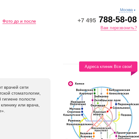
Москва
▼
788-58-08
+7 495
Фото до и после
Вам перезвонить?
Адреса клиник Все свои!
т врачей сети
тской стоматологии,
 гигиене полости
клинику или врача,
е».