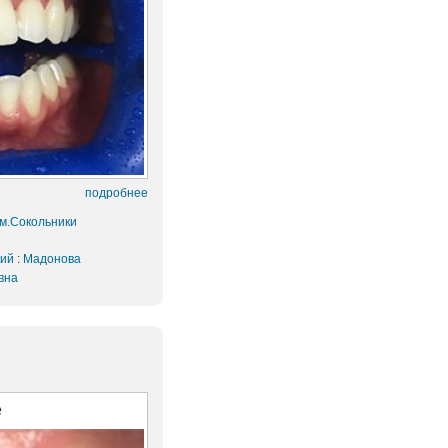
подробнее
 м.Сокольники
кий
:
Мадонова
вна
е