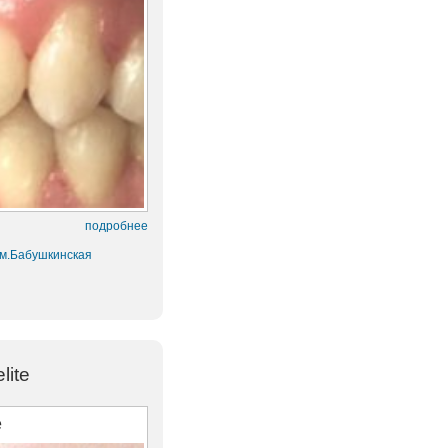
подробнее
 м.Бабушкинская
lite
е