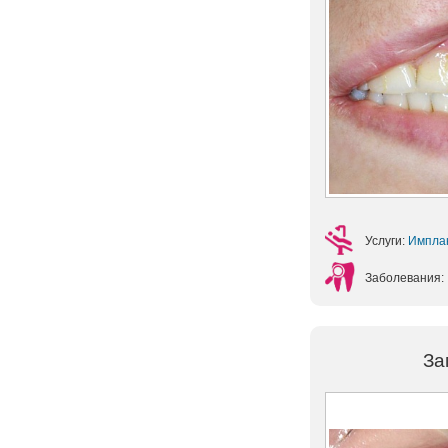
Услуги:
Импла
Заболевания:
За