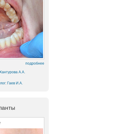
подробнее
Хантурова А.А.
лог
:
Гаев И.А.
планты
е