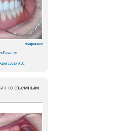
подробнее
 м.Раменки
Хантурова А.А.
стично съемным
е