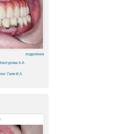
подробнее
Хантурова А.А.
лог
:
Гаев И.А.
е