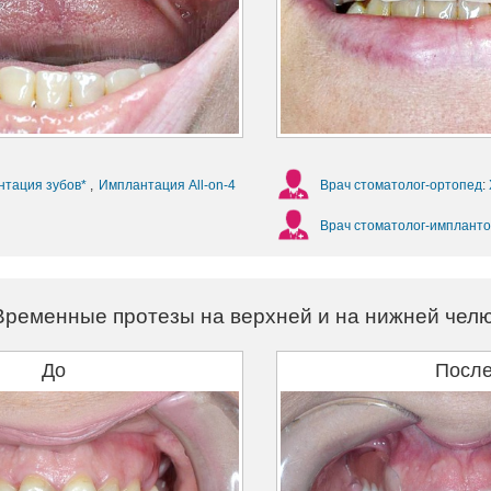
нтация зубов*
,
Имплантация All-on-4
Врач стоматолог-ортопед
:
Врач стоматолог-импланто
Временные протезы на верхней и на нижней чел
До
Посл