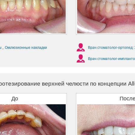
ы
,
Окклюзионные накладки
Врач стоматолог-ортопед
:
Врач стоматолог-импланто
ротезирование верхней челюсти по концепции All
До
Посл