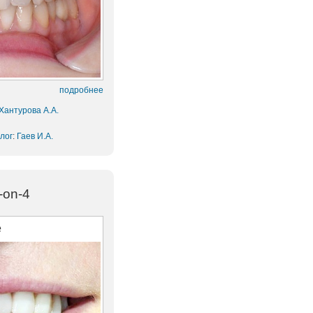
подробнее
Хантурова А.А.
лог
:
Гаев И.А.
-on-4
е