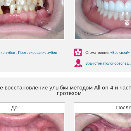
ние зубов
,
Протезирование зубов
Стоматология
«Все свои!»
Врач стоматолог-ортопед
:
е восстановление улыбки методом All-on-4 и ча
протезом
До
Посл