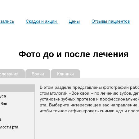
запись
Скидки и акции
Цены
Отзывы пациентов
Фото до и после лечения
олевания
Врачи
Клиники
В этом разделе представлены фотографии рабо
стоматологий «Все свои!» по лечению зубов, де
уса
установке зубных протезов и профессиональной
убов
рта. Выберите интересующее вас направление, 
чтобы точнее отфильтровать снимки «до и посл
в
олости рта