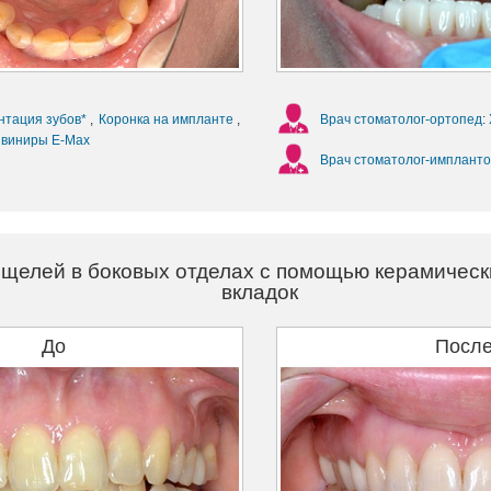
нтация зубов*
,
Коронка на импланте
,
Врач стоматолог-ортопед
:
 виниры E-Max
Врач стоматолог-импланто
 щелей в боковых отделах с помощью керамическ
вкладок
До
Посл