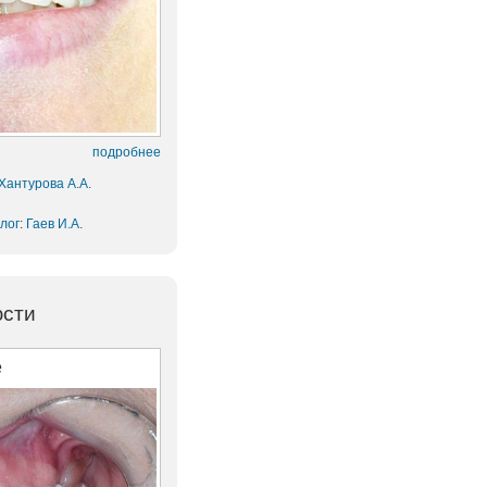
подробнее
Хантурова А.А.
лог
:
Гаев И.А.
юсти
е