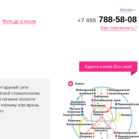
Москва
▼
788-58-08
+7 495
Фото до и после
Вам перезвонить?
Адреса клиник Все свои!
т врачей сети
тской стоматологии,
 гигиене полости
клинику или врача,
е».