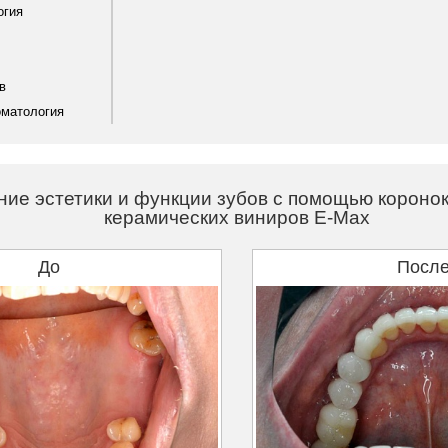
огия
в
оматология
ие эстетики и функции зубов с помощью коронок
керамических виниров E-Max
До
Посл