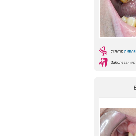
Услуги:
Импла
Заболевания: