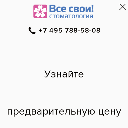
Москва
▼
788-58-08
Онлайн-запись
Скидки
Цены
Отзывы
Фото до и 
•
•
•
после
Протезирование
верхней челюсти по
концепции All-on-4
До