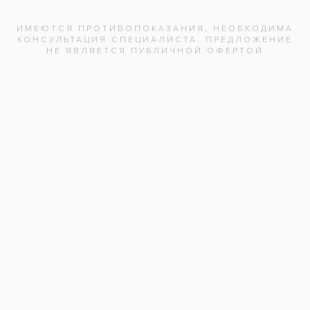
постоянный не сьемный протез.
Лечение на нижней челюсти планируется.
Услуги:
Имплантация зубов*
(69)
Имплантация All-on-4
(38)
Заболевания:
Разрушение зубов
Врач стоматолог-ортопед
:
Хантурова А.А.
Врач стоматолог-имплантолог
:
Гаев И.А.
Стоматология
«Все свои!» м.Раменки