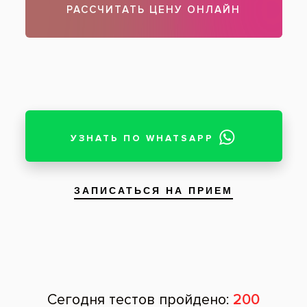
Пациент: женщина, 41 год
Пациентка обратилась с жалобой на
разрушеность зубов на верхней челюсти.
Установили 4 имплантата на верхней
челюсти по концепции All-on-4,
зафиксировали на следующий день
временный протез. Через 6 месяцев после
приживления имплантатов сняли
временную конструкцию и установили