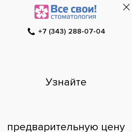
Первый приём — бесплатно
и безопасно
!
Екатеринбург
▼
288-07-04
Онлайн-запись
Скидки
Цены
•
•
Наши врачи
·
м. Площадь 1905 года
Алыев Темур
Ровшан-Оглы
врач стоматолог-хирург
2023 г. - Окончил
Новосибирский
государственный