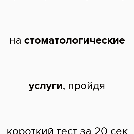
медицинский
университет по
специальности
«Стоматология».
2025 г. - Ординатура в
Новосибирском
Государственном
Медицинском
Университете по
специальности
«Стоматология
хирургическая».