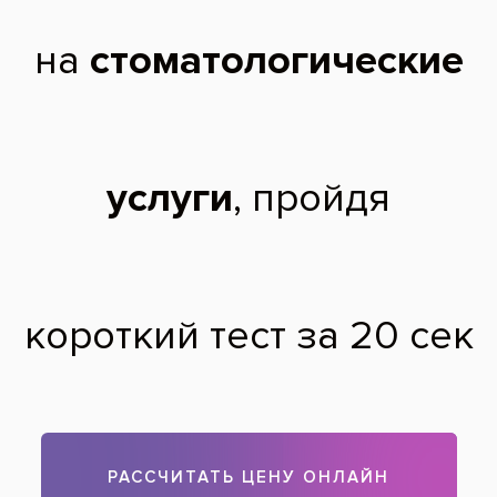
Зубы до процедуры отбеливания Beyond
Polus
После