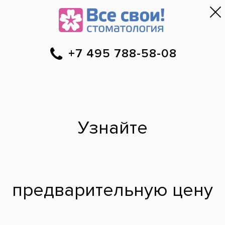
Москва
▼
788-58-08
Онлайн-запись
Скидки
Цены
Отзывы
Фото до и 
•
•
•
после
Офисное
отбеливание зубов
Beyond Polus
До