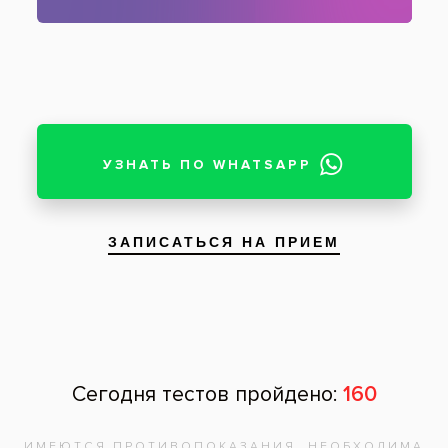
Осветление оттенка зубной эмали —
состояние зубов после процедуры
Пациент: женщина, 25 лет
Осветление оттенка зубной эмали по
отбеливающей стоматологической методике
Beyond Polus у девушки 25 лет. На
фотографиях показано состояние зубов до и
после аппаратного отбеливания.