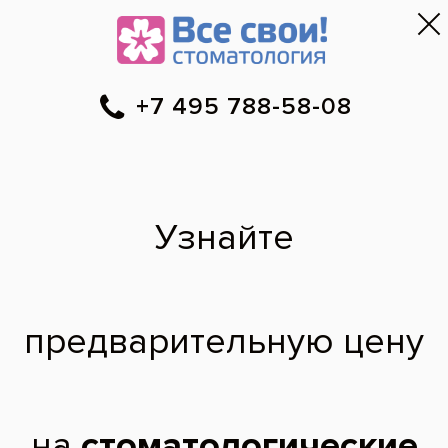
Москва
▼
788-58-08
Онлайн-запись
Скидки
Цены
Отзывы
Фото до и 
•
•
•
после
На что
распространяется
гарантия на
протезирование?
мне поставили коронку она у меня упала
выеснелось что треснул корень мне
сказали что надо ставить имплант