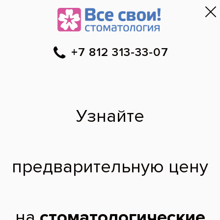
Первый приём — бесплатно
и безопасно
!
Санкт-Петербург
▼
313-33-07
Онлайн-запись
Скидки
Цены
Отзывы
Фото до и 
•
•
•
после
Специалист временно не ведет прием.
Татьяна Сергеевна
врач стоматолог-ортодонт