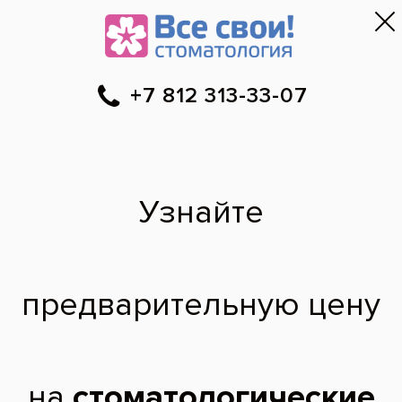
Первый приём — бесплатно
и безопасно
!
Санкт-Петербург
▼
313-33-07
Онлайн-запись
Скидки
Цены
Отзывы
Фото до и 
•
•
•
после
Специалист временно не ведет прием.
Хусния Саидовна
врач стоматолог-терапевт