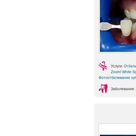
Услуги:
Отбел
Zoom! White S
Фотоотбеливание зу
Заболевания: