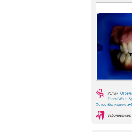
Услуги:
Отбел
Zoom! White S
Фотоотбеливание зу
Заболевания: