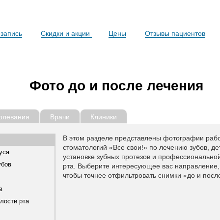
запись
Скидки и акции
Цены
Отзывы пациентов
Фото до и после лечения
олевания
Врачи
Клиники
В этом разделе представлены фотографии рабо
стоматологий «Все свои!» по лечению зубов, де
уса
установке зубных протезов и профессиональной
убов
рта. Выберите интересующее вас направление, 
чтобы точнее отфильтровать снимки «до и посл
в
олости рта