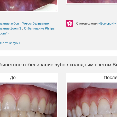
ивание зубов
,
Фотоотбеливание
Стоматология
«Все свои!»
ивание Zoom 3
,
Отбеливание Philips
Zoom4)
Желтые зубы
бинетное отбеливание зубов холодным светом B
До
Посл