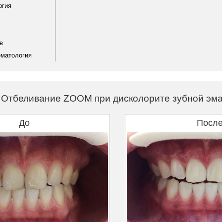
огия
в
оматология
Отбеливание ZOOM при дисколорите зубной эм
До
Посл