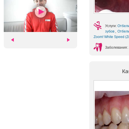
Услуги:
Отбел
зубов
,
Отбел
Zoom! White Speed (
Заболевания:
Ка