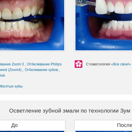
ивание Zoom 3
,
Отбеливание Philips
Стоматология
«Все свои!»
peed (Zoom4)
,
Отбеливание зубов
,
бов
Желтые зубы
Осветление зубной эмали по технологии Зум
До
Посл