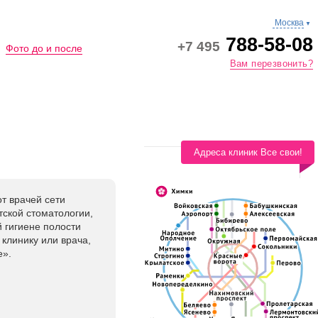
Москва
▼
788-58-08
+7 495
Фото до и после
Вам перезвонить?
Адреса клиник Все свои!
т врачей сети
тской стоматологии,
 гигиене полости
клинику или врача,
е».