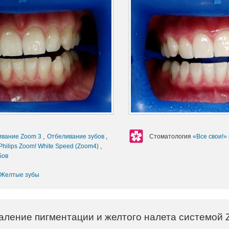
ивание Zoom 3
,
Отбеливание зубов
,
Стоматология
«Все свои!»
hilips Zoom! White Speed (Zoom4)
,
бов
Желтые зубы
аление пигментации и желтого налета системой