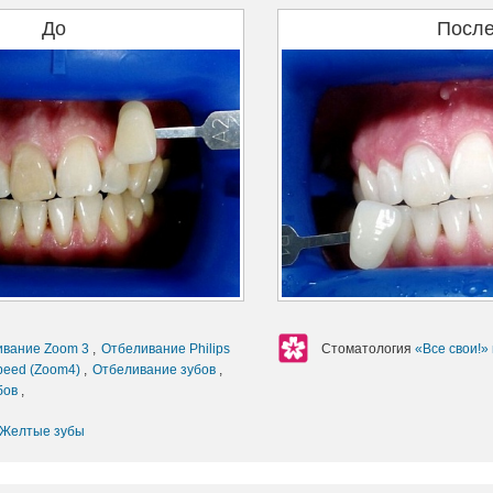
До
Посл
ивание Zoom 3
,
Отбеливание Philips
Стоматология
«Все свои!»
peed (Zoom4)
,
Отбеливание зубов
,
бов
,
Желтые зубы