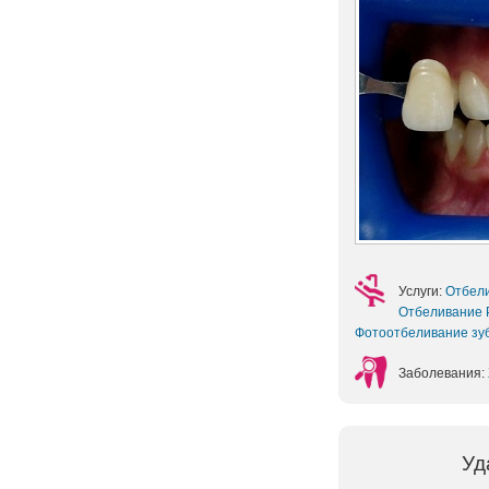
Услуги:
Отбел
Отбеливание P
Фотоотбеливание зу
Заболевания:
Уд