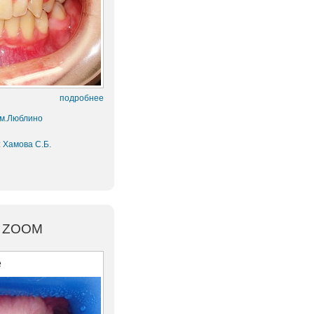
подробнее
 м.Люблино
:
Хамова С.Б.
и ZOOM
е