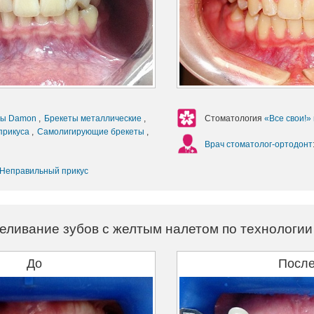
ты Damon
,
Брекеты металлические
,
Стоматология
«Все свои!»
прикуса
,
Самолигирующие брекеты
,
Врач стоматолог-ортодонт
Неправильный прикус
еливание зубов с желтым налетом по технологи
До
Посл