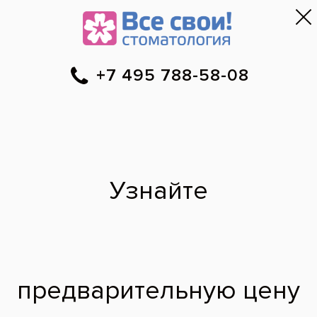
Москва
▼
788-58-08
Онлайн-запись
Скидки
Цены
Отзывы
Фото до и 
•
•
•
после
Устранение зубных
дефектов винирами
E-max
До