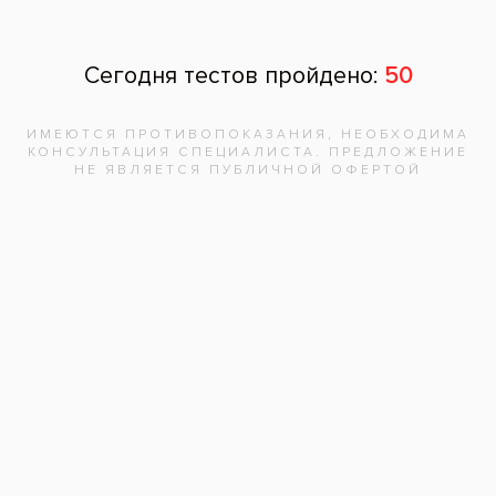
Зубы стали белее на несколько тонов
после установки виниров E-max
Пациент: женщина, 39 лет
Установка виниров E-max женщине 39 лет.
На фото показано состояние зубов до и
после протезирования.
Услуги:
Протезирование зубов
(229)
Керамические виниры E-Max
(39)