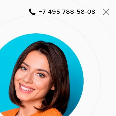
пасно
!
Москва
+7 495 788-58-08
Вам перезвонить?
Адреса клиник «Все свои!»
Air Flow)
бов