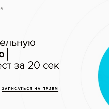
ый приём — бесплатно
и безо
Скидки
Цены
Отзывы
До и после
апись
 до и после лечения
я
Все работы
Эйр Флоу (
е прикуса
Ультразвуковая чистка
Чистка зу