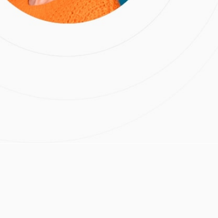
бов Клинпро
 и шлифовка
Все адреса списком
ая чистка Эйр
илаксис Мастер
rophylaxis
Расчёт стоимости лечения
Желтые зубы
амень
Кариес
ский
с
Пришеечный