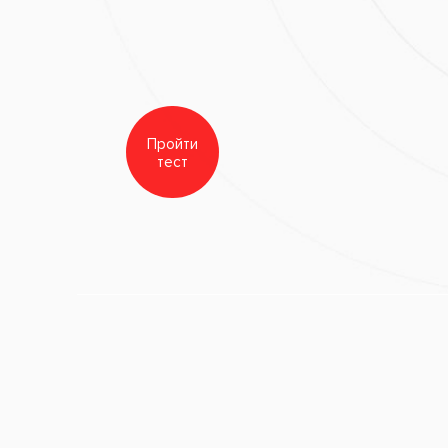
зубов
ание зубов
Чистка зу
(Сlinpro)
бов
е зубов
Реминерализация эмали
Полировка
зубов
зубов
ов и полости
Био-гигиена полости рта
Комплексн
Флоу Проф
убов
(Air Flow P
оматология
Master)
а зубов
сен
я зубов
кая
ия
ания
Воспаление нерва
Периодонтит
Разрушение зубов
матологические заболевания
Гингивит
Пульпит
Зубной к
Неправильный прикус
Пародонтит
Зубная боль
Хрониче
 гингивит
Глубокий кариес
Острый и хронический карие