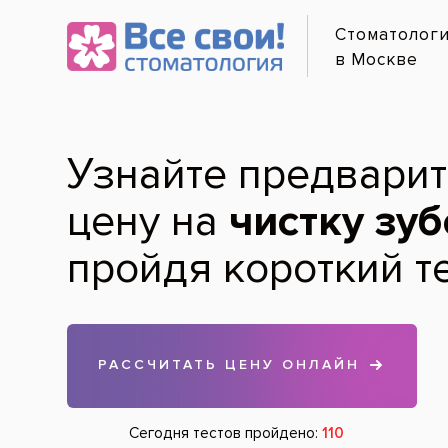
Перв
Онлайн-з
Фото
Услуги и цены
Диагностика зубов
Услуги
Заболевани
Гигиена зубов и полости рта
Врачи
Лечение зубов
Клиники
Удаление зубов
Все услуги
Лечение дёсен
Исправлени
Хирургическая стоматология