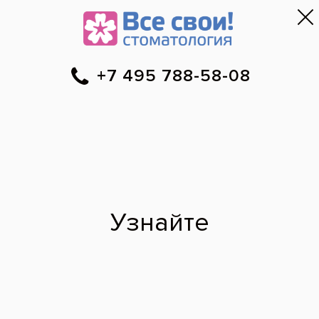
Москва
▼
788-58-08
Онлайн-запись
Скидки
Цены
Отзывы
Фото до и 
•
•
•
после
Тотальное
протезирование
мостовидными и
одиночными
коронками
До