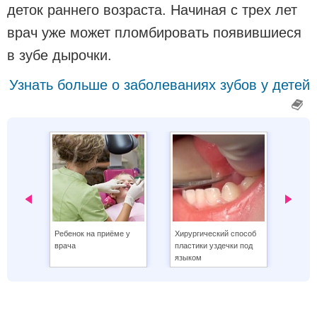
деток раннего возраста. Начиная с трех лет
врач уже может пломбировать появившиеся
в зубе дырочки.
Узнать больше о заболеваниях зубов у детей
‹
›
Ребенок на приёме у
Хирургический способ
Проце
врача
пластики уздечки под
уздеч
языком