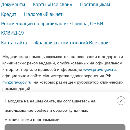
Документы
Карты «Все свои»
Поставщикам
Кредит
Налоговый вычет
Рекомендации по профилактике Гриппа, ОРВИ, 
КОВИД-19
Карта сайта
Франшиза стоматологий Все свои!
Медицинская помощь оказывается на основании стандартов и
клинических рекомендаций, опубликованных на официальном
интернет-портале правовой информации
www.pravo.gov.ru
,
официальном сайте Министерства здравоохранения РФ
minzdrav.gov.ru
, на которых размещён рубрикатор клинических
рекомендаций.
Находясь на нашем сайте, вы соглашаетесь на
2005—2026 Сеть стоматологических клиник «Все свои»
использование cookies и
обработку данных
Создание, поддержка и продвижение -
DMT Group
метрическими программами.