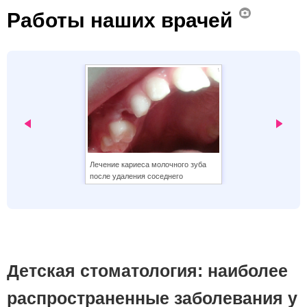
Работы наших врачей
‹
›
Лечение кариеса молочного зуба
Эстетическая ре
после удаления соседнего
центрального ре
Детская стоматология: наиболее
распространенные заболевания у