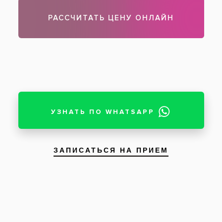
за Вашу работу! Мой долгий процесс
имплантации завершён, и в этом огромная
Ваша заслуга. Я очень благодарна Вам!
Желаю Вам успехов, всего наилучшего.
Спасибо огромное!
06 июля 2013
Задать вопрос
Оставить отзыв
Оставить отзыв
Ваше имя
Возраст