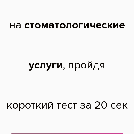
Окончил МГМСУ.
Профессиональные интересы – имплантология.
Опыт работы: 5 лет.
Чтобы записаться на прием, звоните по телефону
788-58-08
Отзывы пациентов
Звензловская Елена
, 51 год:
Роман Александрович, спасибо Вам большое