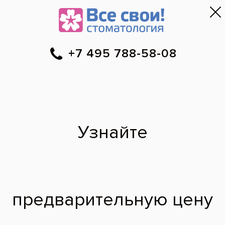
Москва
▼
788-58-08
Онлайн-запись
Скидки
Цены
Отзывы
Фото до и 
•
•
•
после
Специалист временно не ведет прием.
Наши врачи
·
м. Бибирево
Роман
Александрович
врач стоматолог-имплантолог