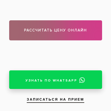
Коханенко Юрий Витальевич
:
Лечил проблемы с деснами у Л. Ивановой. До
этого консультировался в ряде клиник, но
после консультации у Людмилы Ивановой
сразу же остановился на выборе. Оценил и
очень понравилось, что ей было предложено
не один вариант, а несколько вариантов
решения этой проблемы, названы реальные
сроки, и все без пустых обещаний сделать
быстро и легко. Еще приятно, что она была
так доброжелательна.
28 июля 2013