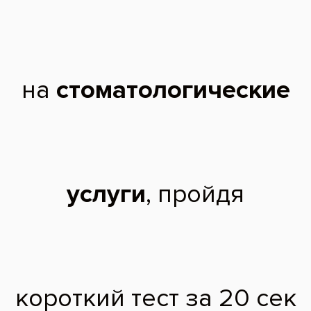
Окончила Кубанский государственный медицинский университет им.
Красной Армии. Регулярно проходит курсы повышения квалификации
по специализации «Пародонтология» в Центральном научно-
исследовательском институте стоматологии, принимает участие в
тематических семинарах, в международных симпозиумах,
конгрессах.
Опыт работы: 29 лет.
Специалист в области хирургических методов лечения пародонта,
реконструктивных вмешательства и закрытии рецессии.
Чтобы записаться на прием, звоните по телефону
788-58-08
Отзывы пациентов