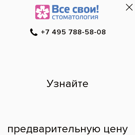
Москва
▼
788-58-08
Онлайн-запись
Скидки
Цены
Отзывы
Фото до и 
•
•
•
после
Специалист временно не ведет прием.
Наши врачи
·
м. Октябрьское Поле
Людмила
Николаевна
врач стоматолог-пародонтолог