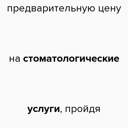
2016 г. - Окончил Московский Государственный Медико-
стоматологический Университет им. А.И. Евдокимова.
2016 г. - Получил сертификат по терапевтической стоматологии.
Дополнительное образование:
«Основы композитной реставрации», лектор Мендоса Е.А.;
«Реставрация фронтальной и жевательной группы зубов с
использованием современных пломбировочных материалов», лектор
Мендоса Е.А.;
«Базовый курс эндодонтии», лектор Зорян А.В.;
«Оптическая Инеграция реставрации. Особенности работы и
выбора композитов группы Estelite. Выполнение и контурирование
реставраций. Оптимизированные методики работы с материалами
группы Estelite», лектор Мендоса Е.Ю.;
«Повторное эндодонтическое лечение», лектор Болягин А.В.
Чтобы записаться на прием, звоните по телефону