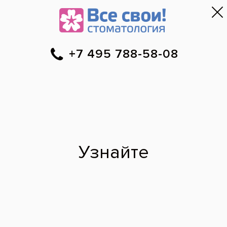
Москва
▼
788-58-08
Онлайн-запись
Скидки
Цены
Отзывы
Фото до и 
•
•
•
после
Специалист временно не ведет прием.
Наши врачи
·
м. Сокольники
Камиль
Шамсутинович
врач стоматолог-терапевт