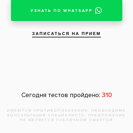
Отзывы пациентов
Наталия
, 22 года:
Хочу сказать огромное-огромное спасибо
Камилю за его профессионализм,
аккуратность, внимательность и умение
исполнять мечты о голливудской улыбке!
Делала реставрацию центральных резцов, и
они теперь как настоящие - ровные и белые!
Хочу пожелать этому доктору дальнейших
успехов, и чтобы у его пациентов были только
счастливые и красивые улыбки!))