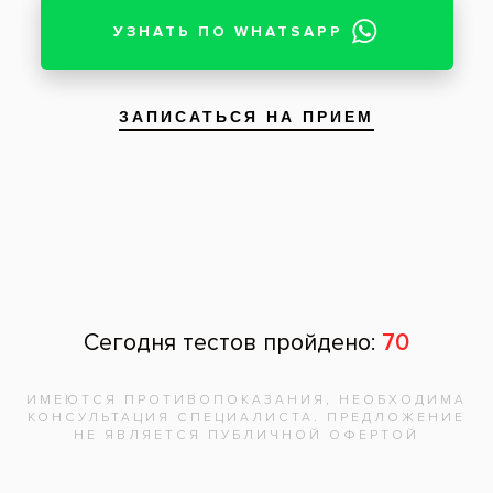
подробнее
Услуги:
Лечение зубов
,
Лечение кариеса
,
Пломбирование
Заболевания:
Кариес
,
Разрушение зубов
Стоматология
«Все свои!» м.Сокольники
Художественная реставрация
фронтальных зубов
До
После