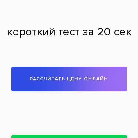
,
Лечение пульпита
,
Пломбирование
,
Культевая вкладка
Заболевания:
Кариес
,
Глубокий кариес
Стоматология
«Все свои!» м.Сокольники
Замена старой пломбы и лечение кариеса
на контакте
До
После