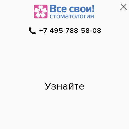
Москва
▼
788-58-08
Онлайн-запись
Скидки
Цены
Отзывы
Фото до и 
•
•
•
после
Камиль
Шамсутинович: фото
работ
Восстановление жевательных зубов
керамическими культевыми вкладками