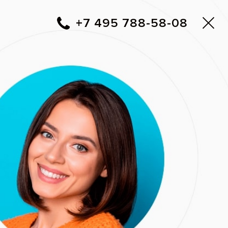
Москва
▼
788-58-08
+7 495
Фото до и после
Вам перезвонить?
oom White
Адреса клиник Все свои!
 года
нием отбелить зубы.
вания зубов Philips
2)
om! White Speed (Zoom4)