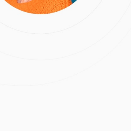
(39)
ы
кий
:
Гусенова З.М.
 м.Бабушкинская
Расчёт стоимости лечения
Нажимая на кнопку
«Отправить», вы даете
согласие на обработку
персональных данных и