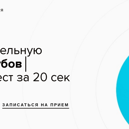
запись
Скидки и акции
Цены
Отзывы пациентов
вание зубов системой Philips Z
Speed
Пациент: женщина, 34
До
Пациентка обратилась с жела
Была выбрана система отбели
Zoom White Speed.
Услуги:
Отбеливание зубов
(11
Отбеливание Philips Zo
(74)