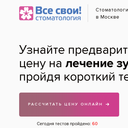
Онлайн-
Отбели
Услуги и цены
Лечение по карману
Диагностика зубов
Гигиена зубов и полости рта
Лечение зубов
Протезирование зубов
Хирургия
Удаление зубов
Имплантация зубов
Лечение дёсен
Детская стоматология