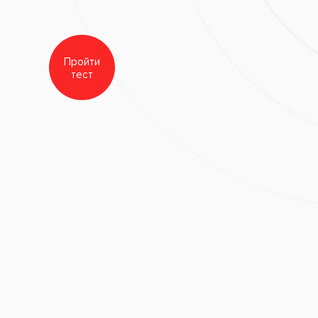
Фотоотбеливание зубов
Заболевания:
Желтые зуб
Гигиенист стоматологичес
Стоматология
«Все свои!»
После
ips Zoom White Speed