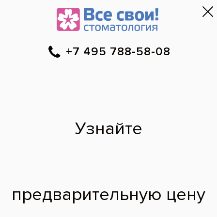
Москва
▼
788-58-08
Онлайн-запись
Скидки
Цены
Отзывы
Фото до и 
•
•
•
после
Установка
композитных
виниров в зоне
улыбки
До