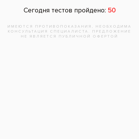
реставраций. Решением проблемы стало
лечение кариеса с установкой композитных
виниров подобранных под цвет собственных
зубов для восстановления эстетики.
Услуги:
Лечение зубов
(106)
Лечение кариеса
(66)
Виниры
(49)
Композитные виниры
(5)
Заболевания:
Разрушение зубов
,
Кариес
,
Кариес передних
зубов
,
Пришеечный кариес
Врач стоматолог-терапевт
:
Мадзаев Г.Б.