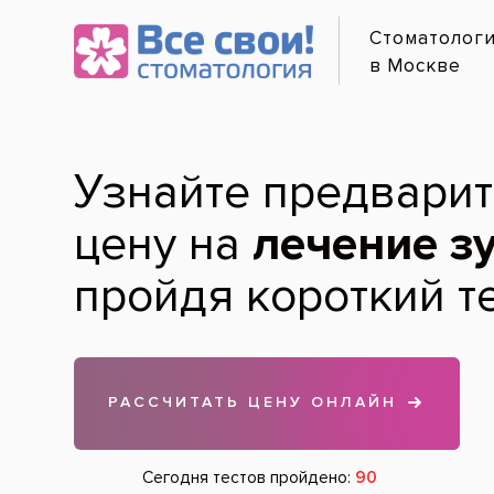
Онлайн-
Исправле
Услуги и цены
Лечение по карману
Диагностика зубов
Гигиена зубов и полости рта
Лечение зубов
Протезирование зубов
Хирургия
Удаление зубов
Имплантация зубов
Лечение дёсен
Детская стоматология