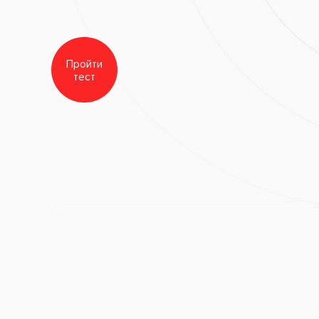
Заболевания:
Неправильны
Врач стоматолог-ортодонт
икус, требующий выпрямления
Стоматология
«Все свои!»
Материал
ов брекет-системой Ормко –