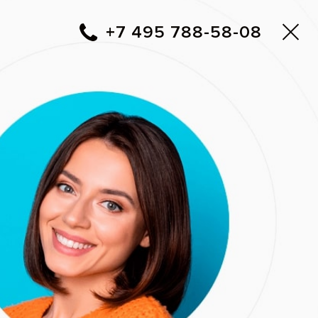
Москва
▼
788-58-08
+7 495
Фото до и после
Вам перезвонить?
amon Clear
Адреса клиник Все свои!
 года
системой компании
ки 23 лет. На
 постановки брекетов,
и итоговый результат
92)