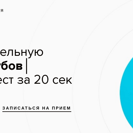
запись
Скидки и акции
Цены
Отзывы пациентов
ние прикуса брекет-системой D
Пациент: женщина, 23
До
Выравнивание зубов брекет-
Ормко – Damon Clear у девуш
фотографиях показан этап до
в процессе лечения прикуса 
выпрямления зубов.
Услуги:
Исправление прикуса
(