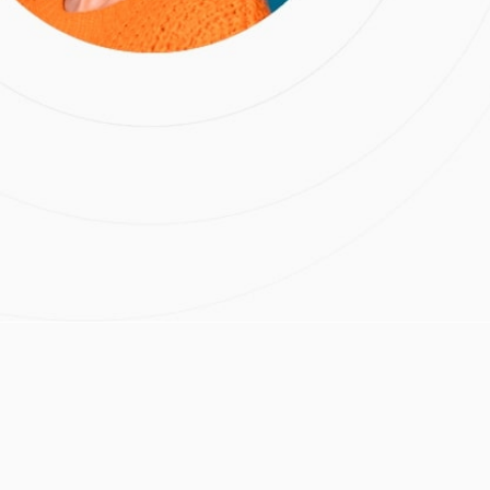
й прикус
:
Дорогокупля Ю.А.
 м.Маяковская
Расчёт стоимости лечения
Нажимая на кнопку
«Отправить», вы даете
согласие на обработку
персональных данных и