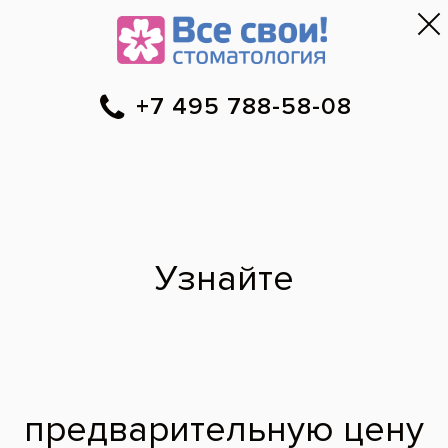
Москва
▼
788-58-08
Онлайн-запись
Скидки
Цены
Отзывы
Фото до и 
•
•
•
после
Установка
комбинированных
брекетов Ormco
До