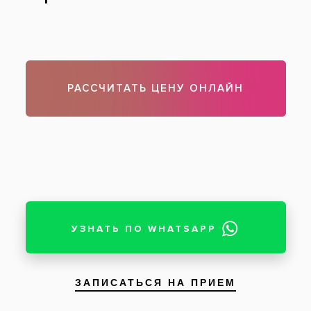
Брекет-система Ормко: Damon Clear на
верхней челюсти и Damon Q — на нижней
После