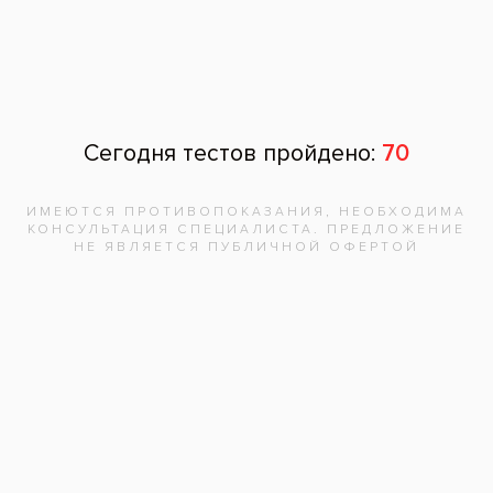
Ровный, красивый зубной ряд после
ортодонтического лечения
Пациент: женщина, 21 год
Лечение неправильного прикуса
комбинированной брекет-системой Ормко у
девушки 21 года. На верхней челюсти –
Damon Clear, на нижней – Damon Q. На
фотографиях показано состояние зубов до
установки брекетов, на промежуточном