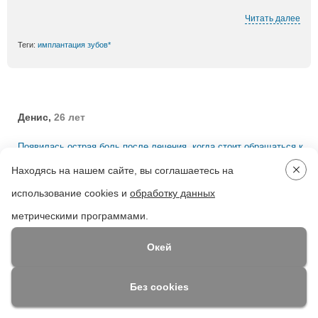
Читать далее
Теги:
имплантация зубов*
Денис,
26 лет
Появилась острая боль после лечения, когда стоит обращаться к
Находясь на нашем сайте, вы соглашаетесь на
врачу?
использование cookies и
обработку данных
20.09.2013
метрическими программами.
Окей
После лечения зуба не должно быть острой боли, Вы должны
как можно быстрее обратиться к доктору.
Без cookies
Теги:
лечение зубов