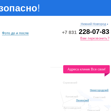
!
езопасно
Нижний Новгород
▼
228-07-83
+7 831
Фото до и после
Вам перезвонить?
Адреса клиник Все свои!
Сормовский
Нижегородский
Канавский
Советский
Ленинский
Автозаводской
Приорский