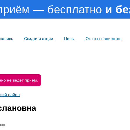
приём — бесплатно
и б
запись
Скидки и акции
Цены
Отзывы пациентов
но не ведет прием.
кий район
слановна
пед