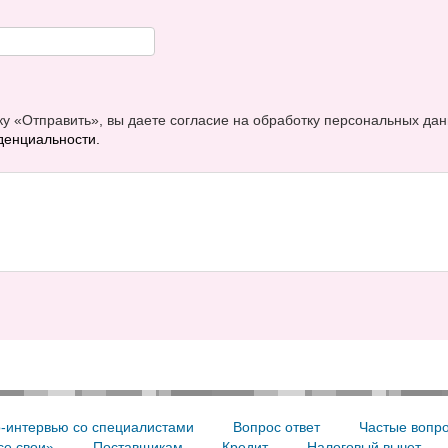
у «Отправить», вы даете согласие на обработку персональных дан
денциальности.
-интервью со специалистами
Вопрос ответ
Частые вопр
се свои»
Поставщикам
Кредит
Налоговый вычет