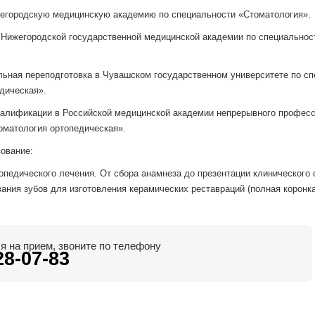
ижегородскую медицинскую академию по специальности «Стоматология».
 в Нижегородской государственной медицинской академии по специально
альная переподготовка в Чувашском государственном университете по с
дическая».
квалификации в Российской медицинской академии непрерывного профес
оматология ортопедическая».
ование:
педического лечения. От сбора анамнеза до презентации клинического 
ния зубов для изготовления керамических реставраций (полная коронка,
я на прием, звоните по телефону
28-07-83