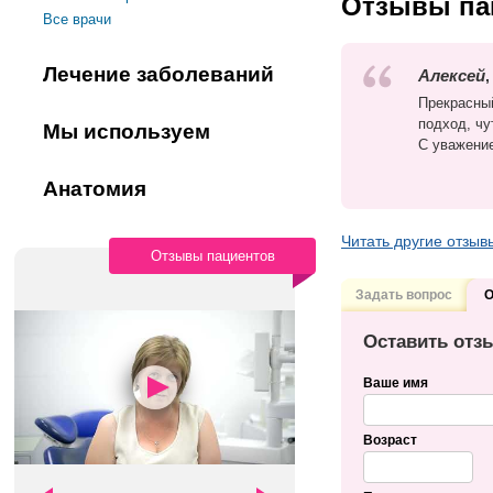
Отзывы па
Все врачи
Лечение заболеваний
Алексей
,
Прекрасны
подход, чу
Мы используем
С уважени
Анатомия
Читать другие отзыв
Отзывы пациентов
Задать вопрос
О
Оставить отз
Ваше имя
Возраст