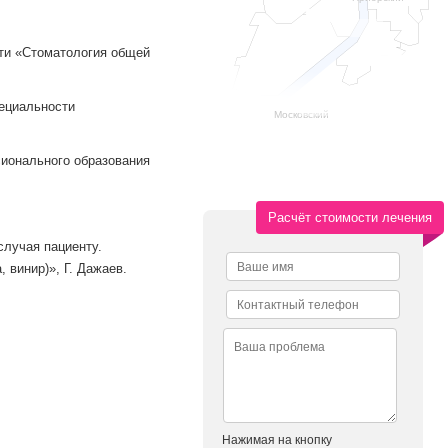
сти «Стоматология общей
пециальности
Московский
сионального образования
Расчёт стоимости лечения
случая пациенту.
 винир)», Г. Дажаев.
Нажимая на кнопку