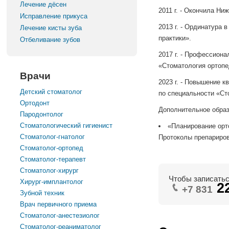
Лечение дёсен
2011 г. - Окончила Н
Исправление прикуса
2013 г. - Ординатура
Лечение кисты зуба
практики».
Отбеливание зубов
2017 г. - Профессион
«Стоматология ортопе
Врачи
2023 г. - Повышение 
Детский стоматолог
по специальности «Ст
Ортодонт
Дополнительное образ
Пародонтолог
Стоматологический гигиенист
«Планирование орто
Стоматолог-гнатолог
Протоколы препарирова
Стоматолог-ортопед
Стоматолог-терапевт
Стоматолог-хирург
Чтобы записатьс
Хирург-имплантолог
2
+7 831
Зубной техник
Врач первичного приема
Стоматолог-анестезиолог
Стоматолог-реаниматолог