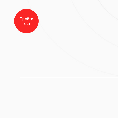
квалификации специалистов Санкт-Петербургског
по специальности «Стоматология хирургическая».
2020 г. - Повышение квалификации в Центре спец
образования «Проф-Ресурс» по специальности «
хирургическая».
2025 г. - Повышение квалификации вРоссийской 
непрерывного профессионального образования по
«Стоматология хирургическая».
Дополнительное образование:
огия», Е.В. Гольдштейн;
яд на принятии решений в ежедневной работе стоматолога-хирурга», Е.В
логии в пластической хирургии полости рта: остео- и вестибулопластик
ютерная лучевая диагностика (3Д КТ; СРКТ; МРТ) в амбулаторной стома
ториноларингологии», Е.В. Гольдштейн;
ды комплексного лечения заболеваний тканей пародонта», Е.В. Гольдшт
Е.В. Гольдштейн;
ения по системе «IMPRO» «Хирургические и ортопедические протоколы. 