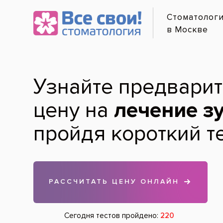
Онлайн-
Услуги и цены
Наши врачи
·
м. Уни
Трошин В
Лечение по карману
Диагностика зубов
Гигиена зубов и полости рта
врач стоматолог-имп
Лечение зубов
Протезирование зубов
Хирургия
Удаление зубов
Имплантация зубов
Лечение дёсен
Детская стоматология