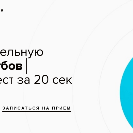
запись
Скидки и акции
Цены
Отзывы пациентов
верситет
·
м. Нахимовский проспект
адим Владимирович
лантолог
2013 г. - Окончил Нижегородскую государственн
по специальности «Стоматология».
2014 г. - Интернатура в Нижегородской государс
академии Министерства по специальности «Стома
2015 г. - Профессиональная переподготовка в Ин