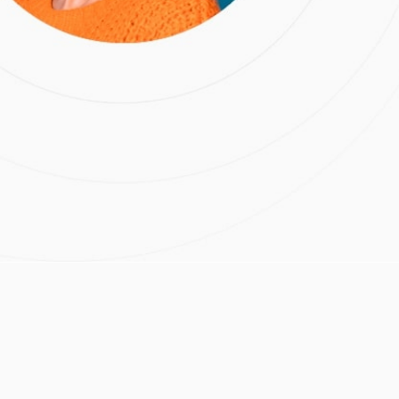
о института стоматологии
иализированного
Стоматология
медицинской академии
 специальности
Расчёт стоимости лечения
. Гольдштейн;
и», Е.В. Гольдштейн;
тологии, челюстно-
ейн;
Нажимая на кнопку
«Отправить», вы даете
согласие на обработку
Клинические и
персональных данных и