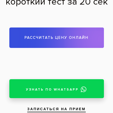
пломбы были Спектрум. Запомнила как зовут
врача, и ужасно не довольна работой
администратора "Все свои", который неделю
назад сказа мне что ближайшая запись к
любому врачу на Академика Янгеля 01
сентября. Из-за этого человека, я пошла в
ближ клинику, поставила себе пломбу, и у
меня через 2 дня отвалилось пол зуба... А
сейчас я стала вспоминать Гану Юрьевну,
которая тогда мне 2 зуба вылечила, и
оказывается она работает в ближ ко мне
клинике. Вот так вот. Спасибо врачу за
лечение, уже 10 лет пломбы на месте, ни
одного зуба не повредила при лечении. Укол