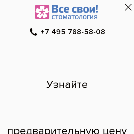
Москва
▼
788-58-08
Онлайн-запись
Скидки
Цены
Отзывы
Фото до и 
•
•
•
после
Специалист временно не ведет прием.
Наши врачи
·
м. Улица Академика Янгеля
Цаган Юрьевна
врач стоматолог-терапевт