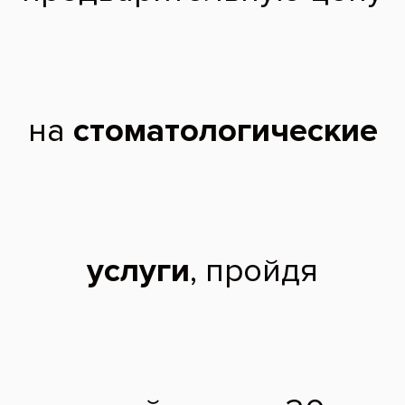
Чтобы записаться на прием, звоните по телефону
788-58-08
Отзывы пациентов
Евгения Ягодина
, 36 лет:
Лечила зубы у Ганы Юрьевны еще в 10-12
годах, когда она работала на Бульваре
Дмитрия Донского во Все свои. Врач сменил
мой страх перед лечением на доверие к врачу.
Те пломбы что она поставила мне 10 лет
назад, до сих пор стоят. Я помню даже что