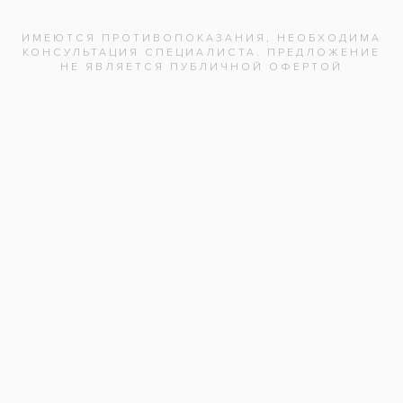
Отзыв
Нажимая на кнопку «Отправить», вы
даете согласие на обработку
персональных данных и соглашаетесь с
политикой конфиденциальности.