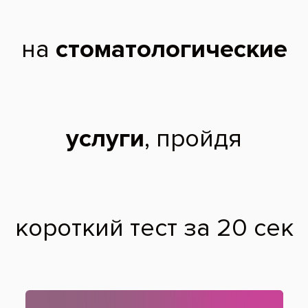
2020 г. - Ординатура в Институте повышения квалификации
Дополнительного профессионального образования по специальности
«Стоматология ортопедическая».
Дополнительное образование:
2016 г. - «Неотложные состояния в стоматологической практике».
2017 г. - «Основные принципы препарирования зубов под несъемные
ортопедические конструкции. Особенности снятия оттисков».
2019 год:
«CAD/CAM система CEREC – основы сканирования,
моделирования и изготовления одиночных реставраций»;
«Особенности работы с сиcтемой имплантации ANKYLOS
DENTSPLY SIRONA»;
«Особенности постэндодонтической реставрации»;
«Виниры. Керамические реставрации от планирования до
фиксации»;
«Протезирование на имплантатах ANKYLOS. TiBAse.BalanceBase
\ концепция SmartFix».