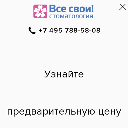
Москва
▼
788-58-08
Онлайн-запись
Скидки
Цены
Отзывы
Фото до и 
•
•
•
после
Специалист временно не ведет прием.
Наши врачи
·
м. Октябрьское Поле
Нургали Болатович
врач стоматолог-ортопед
2013 г. - Окончил Алтайский государственный медицинский
университет по специальности «Стоматология».