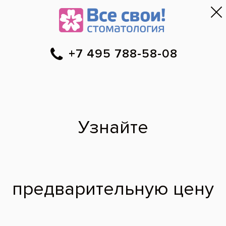
Москва
▼
788-58-08
Онлайн-запись
Скидки
Цены
Отзывы
Фото до и 
•
•
•
после
Специалист временно не ведет прием.
Наши врачи
·
м. Октябрьское Поле
Маргарита
Эдуардовна
врач стоматолог детский