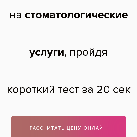
2015 г. - Окончила Тверской государственный медицинский
университет Министерства Здравоохранения Российской Федерации
по специальности «Врач-стоматолог».
2019 г. - Повышение квалификации по детской стоматологии на базе
РУДН.
Дополнительное образование:
2016 г. - Сертификат «Острая боль на детском стоматологическом
приеме. Принципы ведения приема»;
2017 г. - Сертификат «Актуальные проблемы детской
стоматологии»;
2018 г. - Сертификат «Новые технологии в эндодонтии,
предлагаемые компанией Sybron Endo».
Чтобы записаться на прием, звоните по телефону
788-58-08