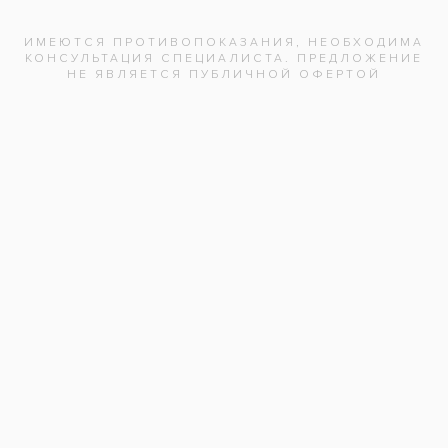
Отзыв
Нажимая на кнопку «Отправить», вы
даете согласие на обработку
персональных данных и соглашаетесь с
политикой конфиденциальности.