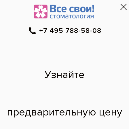
Москва
▼
788-58-08
Онлайн-запись
Скидки
Цены
Отзывы
Фото до и 
•
•
•
после
Специалист временно не ведет прием.
Наши врачи
·
м. Окружная
·
м. Петровско-
Разумовская
Малик Магомедович
врач стоматолог-ортопед