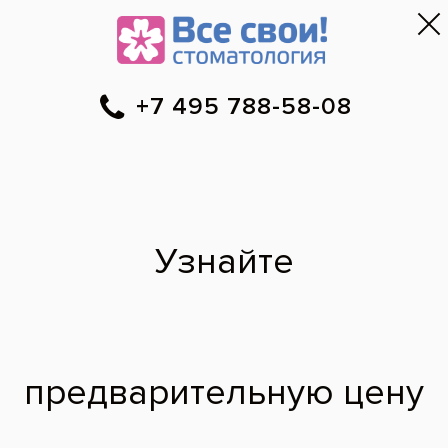
Москва
▼
788-58-08
Онлайн-запись
Скидки
Цены
Отзывы
Фото до и 
•
•
•
после
Специалист временно не ведет прием.
Наши врачи
·
м. Окружная
·
м. Петровско-
Разумовская
Мадина Муратовна
врач стоматолог-терапевт