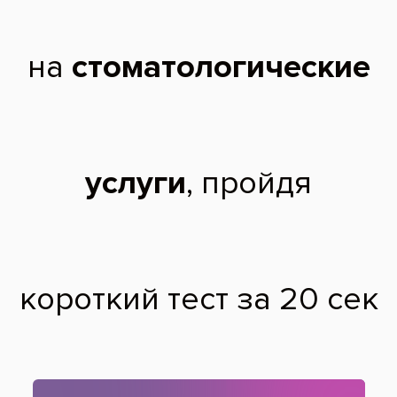
2013 г. - Окончила Северо-Осетинскую Государственную
медицинскую Академию, по специальности врач-стоматолог.
2014 г. - Московский государственный медико-стоматологический
университет имени А.И. Евдокимова, специальность"Стоматология
общей практики".
Профессиональные навыки:
Лечение и профилактика заболеваний полости рта.
Эстетические реставрации жевательной и фронтальной группы
зубов современными композиционными материалами.
Эндодонтическое лечение корневых каналов зубов ручными и
машинными инструментами. (Protaper, Dentsplay. MTWO, VDW).
Профессиональная гигиена полости рта.
Профессиональное отбеливание зубов системой Zoom3 и
OpalescenceBoost.
Составление комплексных планов лечения совместно с
специалистами узкого профиля.
Дальнейшие планы развития профессиональной деятельности:
усовершенствование навыков в лечении и профилактики
стоматологических заболеваний новейшими методами.