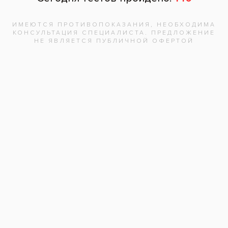
Отзыв
Нажимая на кнопку «Отправить», вы
даете согласие на обработку
персональных данных и соглашаетесь с
политикой конфиденциальности.