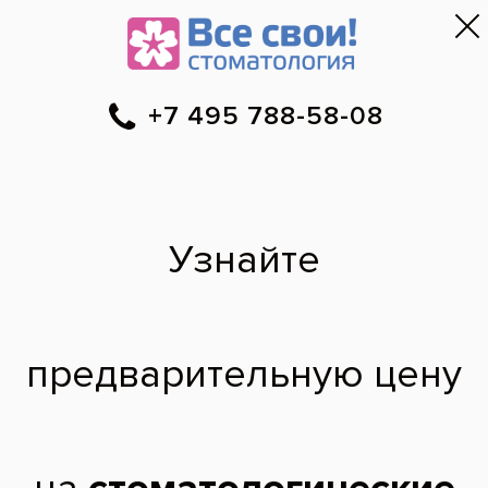
Москва
▼
788-58-08
Онлайн-запись
Скидки
Цены
Отзывы
Фото до и 
•
•
•
после
Курбан Зайпулаевич:
фото работ
Установка безметалловых коронок
До
После