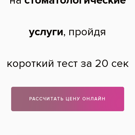
подробнее
Услуги:
Коронки керамические
,
Протезирование зубов
Заболевания:
Желтые зубы
,
Выпадение зубов
Стоматология
«Все свои!» м.Бульвар Дмитрия Донского
Установка полного и частичного съёмного
протезов