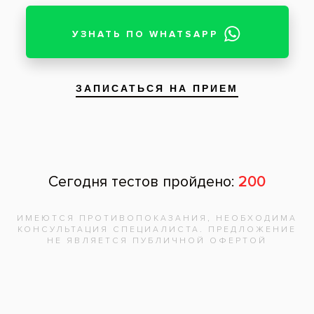
До
После
подробнее
Услуги:
Протезирование зубов
,
Съемные зубные протезы
Заболевания:
Кариес
,
Зубной камень
,
Выпадение зубов
Стоматология
«Все свои!» м.Бульвар Дмитрия Донского