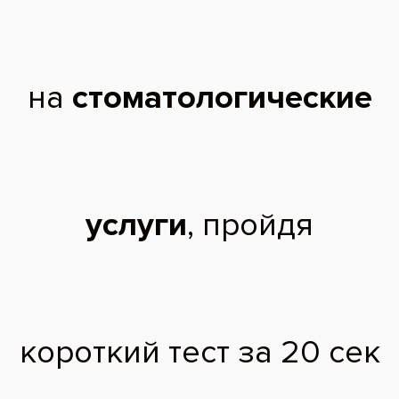
Окончила Волгоградский Государственный Медицинский
Университет.
Прошла курсы, тренинги, семинары: Курс по отбеливанию зубов
системой ZOOM AP, 2012 год сертификат. Курсы по эндодонтии
Т.Шпак, 2013г., сертификат. «Школа ортодонтии Orneco», уровни 1А и
1Б, 2 сертификата, 2013г.
Сфера профессиональных интересов: эстетическая реставрация.
Стаж с 2008 года.
Чтобы записаться на прием, звоните по телефону
788-58-08
Отзывы пациентов