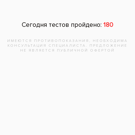
Оставить отзыв
Ваше имя
Возраст
Почта
Отзыв
Нажимая на кнопку «Отправить», вы
даете согласие на обработку
персональных данных и соглашаетесь с
политикой конфиденциальности.