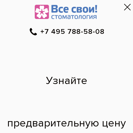
Москва
▼
788-58-08
Онлайн-запись
Скидки
Цены
Отзывы
Фото до и 
•
•
•
после
Специалист временно не ведет прием.
Наши врачи
·
м. Орехово
Юлия
Александровна
врач стоматолог-терапевт