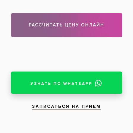
Иван
, 35 лет:
Юлия, хочу выразить Вам огромную
благодарность за Ваш профессионализм,
чуткое и внимательное отношение к пациенту,
за отличное взаимодействие с ассистентом и
отличное качество работы.
У Вас искренняя и ослепительная улыбка)
16 августа 2019
Читать другие отзывы
Задать вопрос
Оставить отзыв