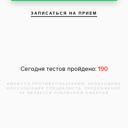
Хочу выразить огромную благодарность за
чуткое отношение и умение делать укол без
малейшей боли, за каждое внимательное
движение терапевта Куркиева Энвера Абу-
Алиевича.
Спасибо за профессионализм и отношение к
работе!
Успехов и удачи на данном поприще!
04 мая 2023
Читать другие отзывы
Задать вопрос
Оставить отзыв