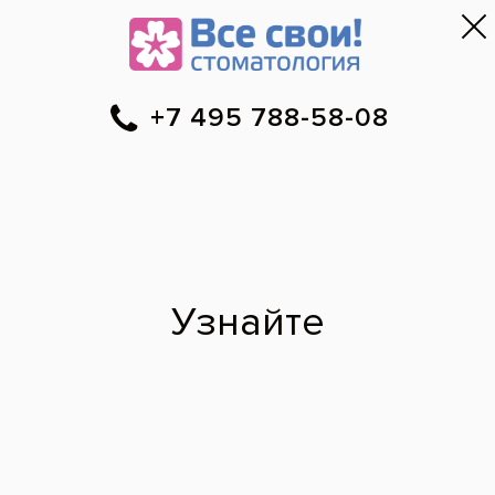
Москва
▼
788-58-08
Онлайн-запись
Скидки
Цены
Отзывы
Фото до и 
•
•
•
после
Специалист временно не ведет прием.
Наши врачи
·
м. Алексеевская
Энвер Абу-Алиевич
врач стоматолог-ортопед
2017 г. - Окончил Волгоградский государственный медицинский
университет по специальности «Стоматология».