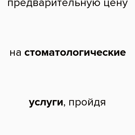
2020 г. - Ординатура в Дагестанском государственном медицинском
университете, специальность «Стоматология общей практики».
Профессиональные навыки:
лечение кариеса различной степени сложности;
лечение пульпита и периодонтита;
инструментальная и медикаментозная обработка каналов;
восстановление зуба после эндодонтического лечения;
эстетическая реставрация;
индивидуальный подход к каждому пациенту (умение выслушать
пациента, предложить варианты лечения);
знание современных методов диагностики и лечения;
профилактика кариеса и заболеваний пародонта.
Чтобы записаться на прием, звоните по телефону
788-58-08