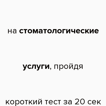
стоматологический
университет им. А.И.
Евдокимова по
специальности
«Стоматология».
2024 г. - Ординатура в
Московском областном
научно-
исследовательском
клиническом институте
им.М.Ф.Владимирского
по специальности
«Стоматология
хирургическая».
Дополнительное образование:
«Повышение качества лечения заболеваний пародонта с
использованием современных технологий»;
«Принципы профилактики периимплантита с использованием
современных технологий».