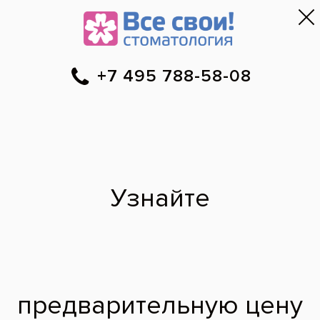
Москва
▼
788-58-08
Онлайн-запись
Скидки
Цены
Отзывы
Фото до и 
•
•
•
после
Наши врачи
·
м. Сокольники
Ашур Эльяс
Камелевич
врач стоматолог-пародонтолог, врач стоматолог-хирург
2022 г. - Окончил
Московский
государственный
медико-