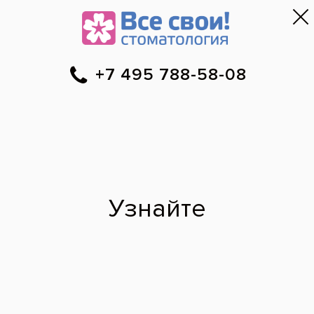
Москва
▼
788-58-08
Онлайн-запись
Скидки
Цены
Отзывы
Фото до и 
•
•
•
после
Специалист временно не ведет прием.
Наши врачи
·
м. Ясенево
Анна Петровна
врач стоматолог-ортопед
2018 г. - Окончила Волгоградский государственный медицинский
университет по специальности «Стоматология».