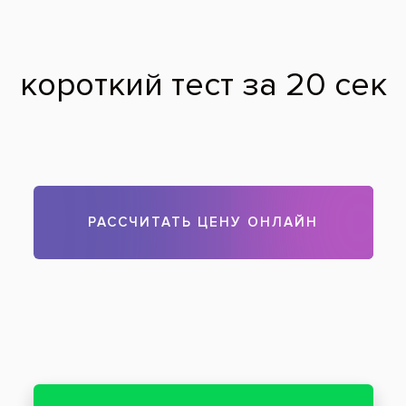
«Ортопедическая стоматология с практикой», учебный центр
AVICENNA.
2021 год:
«Особенности работы с системой имплантации «ANKYLOS
DENTSPLY SIRONA», г.Москва;
«Методология построения консультативного приема», Поволоцкий
В С., г.Москва;
CURAPROX «1-st Level of the iTOP education», Цветкова М.С.,
г.Москва;
«Особенности постэндодонтической реставрации» Мендоса Е.Ю.,
г.Москва;
«Разоблачение полного сьемного протезирования», DENTAL
GURU, Григорьев А.В., г.Москва;
«Изготовление полного съемного протеза» Кример Д.А., г.Москва.;
«Препарирование зубов под коронки», Рыбалка Е.Н., г.Москва.;
«Неотложная помощь в амбулаторной стоматологической
практике. Комфортная и безопасная анестезия», Бичун А.Б.,
г.Москва.