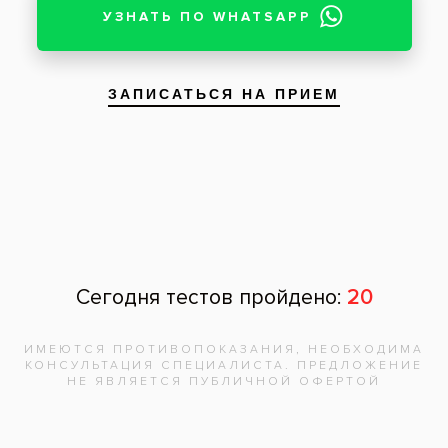
Чтобы записаться на прием, звоните по телефону
788-58-08
Отзывы пациентов
Ирина Борисовна
, 69 лет:
Хочу поблагодарить врача Мячину Анну
Петровну за прекрасную работу, отметить
профессионализм, доброжелательность и
внимание. СПАСИБО ВАМ! Побольше бы нам
таких врачей.