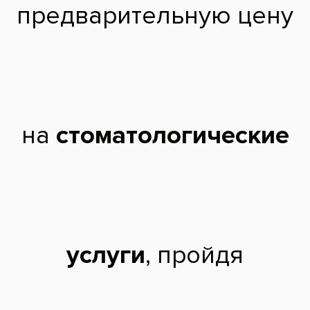
2020 г. - Ординатура в Российской медицинской академии
непрерывного профессионального образования по специальности
«Стоматология ортопедическая».
Дополнительное образование:
2013 г. - Международный стоматологический научно-практический
форум, г.Пятигорск;
2018 г. - «XIV International Congress of VDW Endodontic Synergy GmbH
«Innovative Techniques in Endodontic Treatment», г.Москва.
2019 год:
«Доступная эндодонтия», Мингазеева Ю.А., г.Москва;
«Методология препарирования виниры, накладки, коронки»,
Лукьяненко А.В., г.Москва.
2020 год:
«CAD/CAM система CEREC - основы сканирования,
моделирования и изготовления одиночных реставраций», учебный
центр Dentspy Sirona; Теоретически-практический курс