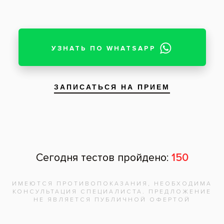
Пациент: мужчина, 27 лет
Пациент обратился с жалобой на зубной
камень. Для его удаления была проведена
био-гигиена полости рта с использованием
натурального комплекса солей «Мертвого
моря».
Услуги:
Био-гигиена полости рта
(9)
Заболевания: