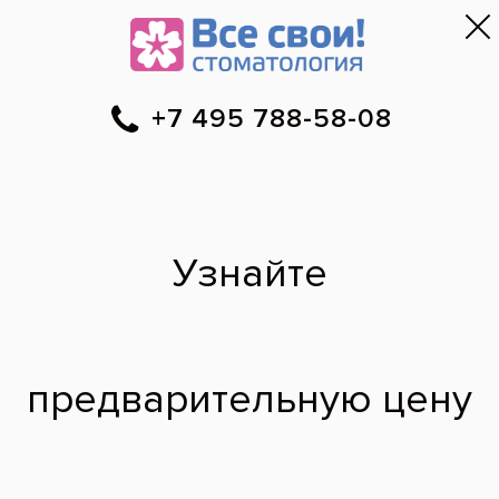
Москва
▼
788-58-08
Онлайн-запись
Скидки
Цены
Отзывы
Фото до и 
•
•
•
после
Био-гигиена
До