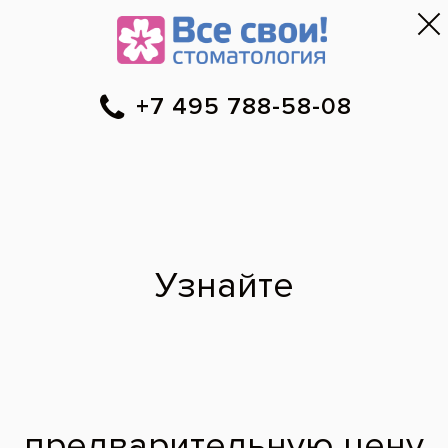
Москва
▼
788-58-08
Онлайн-запись
Скидки
Цены
Отзывы
Фото до и 
•
•
•
после
Восстановление
верхнего и нижнего
зубного ряда по
концепции All-on-4
До