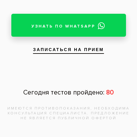
Пациент: мужчина, 27 лет
Пациент обратился с жалобой на
разрушение зуба 16. На него установлена
керамическая накладка.
Услуги:
Окклюзионные накладки
(3)
Заболевания:
Разрушение зубов
Врач стоматолог-ортопед
:
Михайлов В.Н.