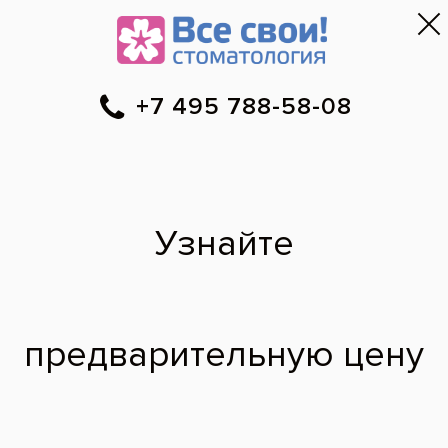
Москва
▼
788-58-08
Онлайн-запись
Скидки
Цены
Отзывы
Фото до и 
•
•
•
после
Керамическая
накладка на зуб
До