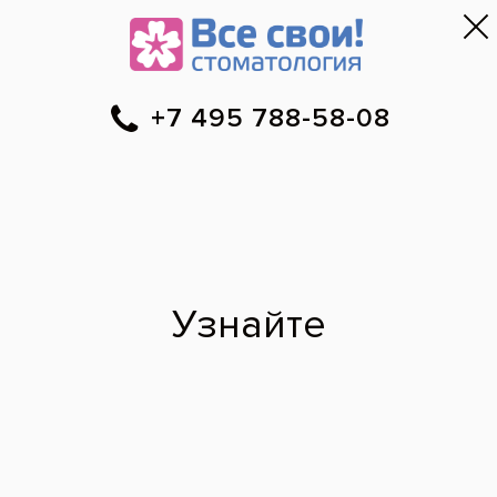
Москва
▼
788-58-08
Онлайн-запись
Скидки
Цены
Отзывы
Фото до и 
•
•
•
после
Восстановление на
имплантах и своих
зубах
До